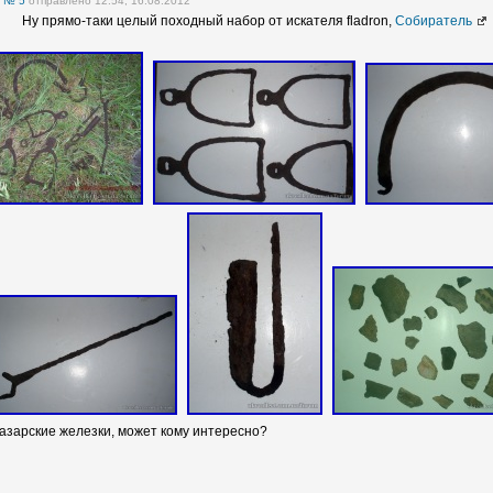
е
№ 5
отправлено 12:54, 16.08.2012
Ну прямо-таки целый походный набор от искателя fladron,
Собиратель
хазарские железки, может кому интересно?