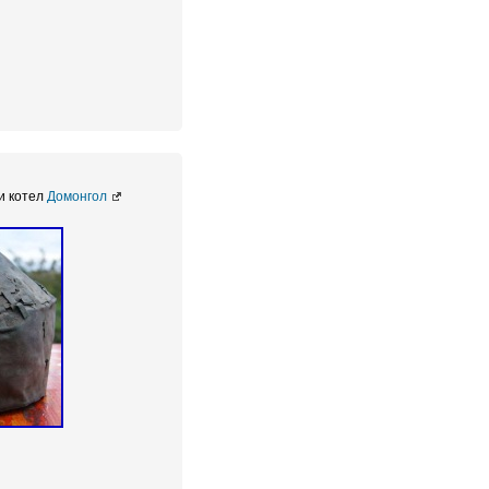
ки котел
Домонгол