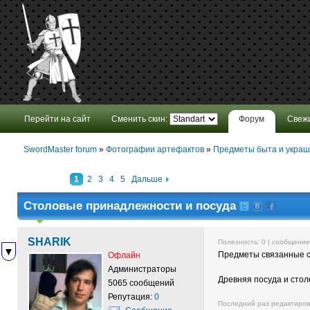
Перейти на сайт
Сменить скин:
Форум
Свеж
SwordMaster forum
»
Фотографии артефактов
»
Предметы быта и укра
1
2
3
4
5
Дальше
Столовые принадлежности и посуда
SHARIK
Полезность:
0
| сообщени
▼
Предметы связанные с 
Офлайн
Администраторы
Древняя посуда и сто
5065 сообщений
Репутация:
0
Последний раз редактиро