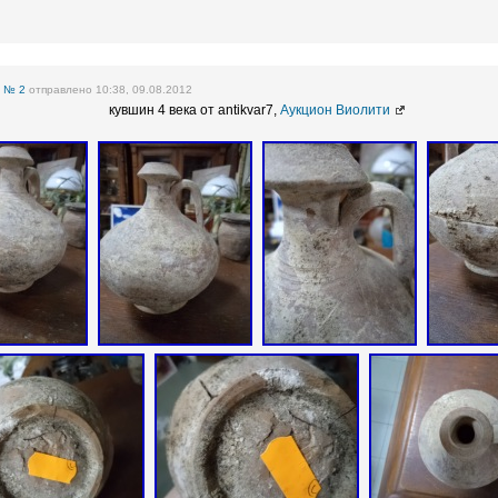
е
№ 2
отправлено 10:38, 09.08.2012
кувшин 4 века от antikvar7,
Аукцион Виолити