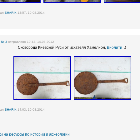
вал
SHARIK
13:57, 10.08.2014
е
№ 3
отправлено 10:42, 14.08.2012
Сковорода Киевской Руси от искателя Хамелион,
Виолити
вал
SHARIK
14:03, 10.08.2014
и на ресурсы по истории и археологии