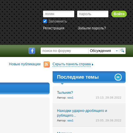
Войти
Запомнить
Регистрация
Забыли пароль?
Обсуждения
Новые публикации
Скрыть панель справа
Последние темы
Тыльник?
Автор:
sss1
15:13, 29.08.2022
Находки ударно-дробящего и
рубящего...
Автор:
sss1
15:05, 29.08.2022