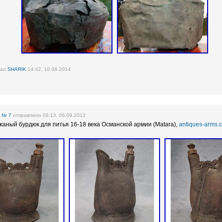
вал
SHARIK
14:42, 10.08.2014
е
№ 7
отправлено 08:13, 06.09.2012
жаный бурдюк для питья 16-18 века Османской армии (Matara),
antiques-arms.