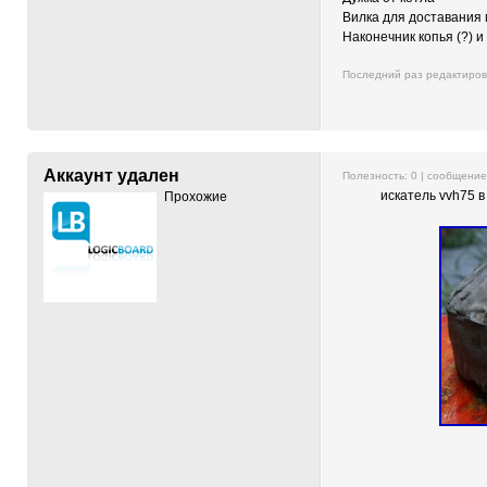
Вилка для доставания 
Наконечник копья (?) и
Последний раз редактиро
Аккаунт удален
Полезность:
0
| сообщени
искатель vvh75 в
Прохожие