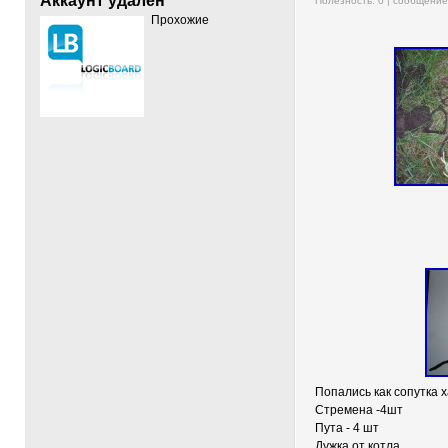
Аккаунт удален
Полезность:
0
| сообщени
Прохожие
Попались как сопутка 
Стремена -4шт
Пута - 4 шт
Дужка от котла