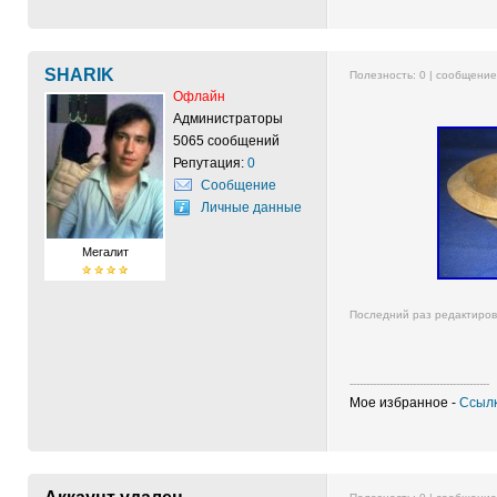
SHARIK
Полезность:
0
| сообщени
Офлайн
Администраторы
5065 сообщений
Репутация:
0
Сообщение
Личные данные
Мегалит
Последний раз редактиро
------------------------------------------
Мое избранное -
Ссылк