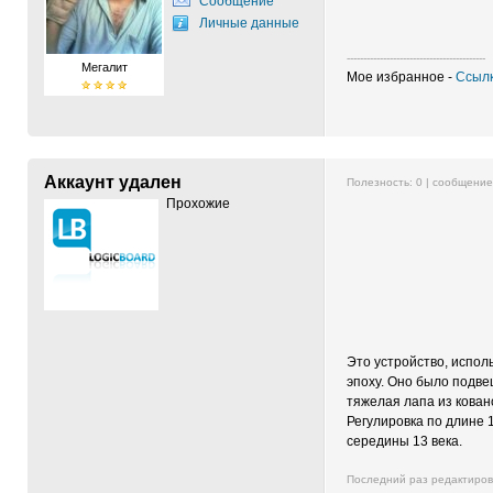
Сообщение
Личные данные
------------------------------------------
Мегалит
Мое избранное -
Ссылк
Аккаунт удален
Полезность:
0
| сообщени
Прохожие
Это устройство, испол
эпоху. Оно было подве
тяжелая лапа из кован
Регулировка по длине 
середины 13 века.
Последний раз редактиро