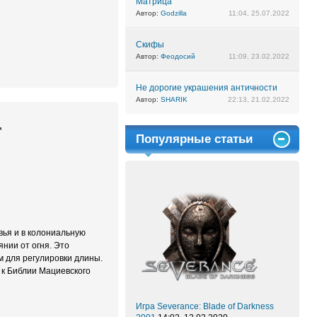
Матрица
Автор:
Godzilla
11:04, 25.07.2022
Скифы
Автор:
Феодосий
11:09, 23.02.2022
Не дорогие украшения античности
Автор:
SHARIK
22:13, 21.02.2022
Популярные статьи
вья и в колониальную
нии от огня. Это
м для регулировки длины.
 к Библии Мациевского
Игра Severance: Blade of Darkness