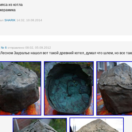
мяса из котла
 керамика
вал
SHARIK
14:32, 10.08.2014
е
№ 6
отправлено 08:02, 05.09.2012
 Лесном Зауралье нашол вот такой древний котел, думал что шлем, но все та