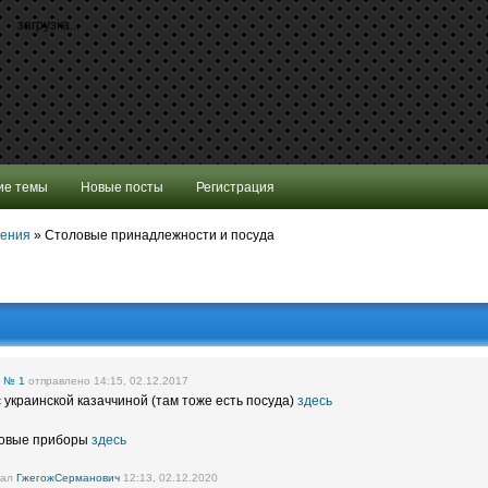
загрузка...
ие темы
Новые посты
Регистрация
шения
»
Столовые принадлежности и посуда
е
№ 1
отправлено 14:15, 02.12.2017
украинской казаччиной (там тоже есть посуда)
здесь
ловые приборы
здесь
вал
ГжегожСерманович
12:13, 02.12.2020