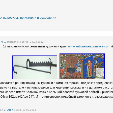
и на ресурсы по истории и археологии
е
№ 1
отправлено 15:06, 24.03.2012
17 век, английский железный кухонный кран,
www.antiqueweaponstore.com
ьзовался в ранних походных кухнях и в каминах горожан под закат средневеко
шено на вертеле и использовался для хранения кастрюли на должном расстоя
ого железа имеет большой крюк с большой плоской зубчатой ​​рейкой и рычаго
104см-162см (41" до 64"). И что интересно, подобный замечен в иллюстрациях
вал
SHARIK
13:33, 10.08.2014