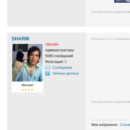
Последний раз редактиро
SHARIK
Полезность:
0
| сообщени
Офлайн
Администраторы
5065 сообщений
Репутация:
0
Сообщение
Личные данные
Мегалит
Последний раз редактиро
------------------------------------------
Мое избранное -
Ссылк