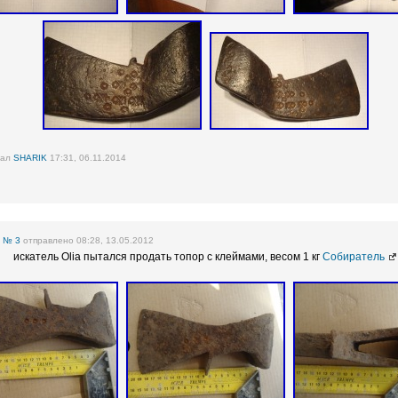
вал
SHARIK
17:31, 06.11.2014
е
№ 3
отправлено 08:28, 13.05.2012
искатель Olia пытался продать топор с клеймами, весом 1 кг
Собиратель