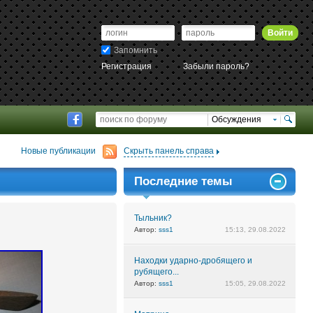
Войти
Запомнить
Регистрация
Забыли пароль?
Обсуждения
Новые публикации
Скрыть панель справа
Последние темы
Тыльник?
Автор:
sss1
15:13, 29.08.2022
Находки ударно-дробящего и
рубящего...
Автор:
sss1
15:05, 29.08.2022