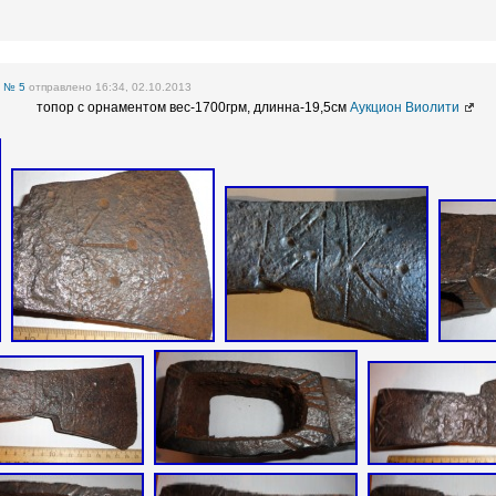
е
№ 5
отправлено 16:34, 02.10.2013
топор с орнаментом вес-1700грм, длинна-19,5см
Аукцион Виолити