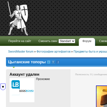
Перейти на сайт
Сменить скин:
Форум
Свеж
SwordMaster forum
»
Фотографии артефактов
»
Предметы быта и укра
Цыганские топоры
Аккаунт удален
Полезность:
0
| сообщени
Прохожие
▼