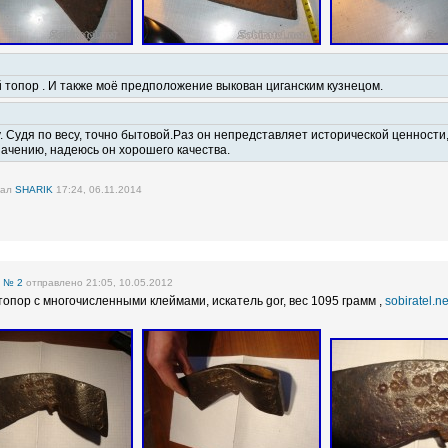
 топор . И также моё предположение выкован циганским кузнецом.
. Судя по весу, точно бытовой.Раз он непредставляет исторической ценности
начению, надеюсь он хорошего качества.
вал
SHARIK
17:24, 06.11.2014
е
№ 2
отправлено 21:05, 10.05.2012
топор с многочисленными клеймами, искатель gor, вес 1095 грамм ,
sobiratel.ne