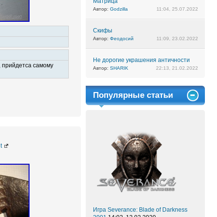
Матрица
Автор:
Godzilla
11:04, 25.07.2022
Скифы
Автор:
Феодосий
11:09, 23.02.2022
Не дорогие украшения античности
, прийдетса самому
Автор:
SHARIK
22:13, 21.02.2022
Популярные статьи
t
Игра Severance: Blade of Darkness