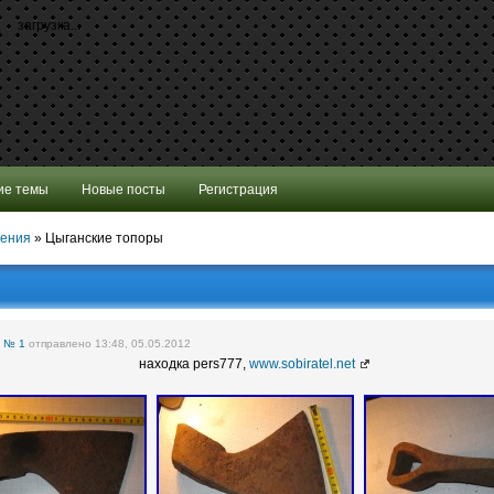
загрузка...
ие темы
Новые посты
Регистрация
шения
»
Цыганские топоры
е
№ 1
отправлено 13:48, 05.05.2012
находка pers777,
www.sobiratel.net