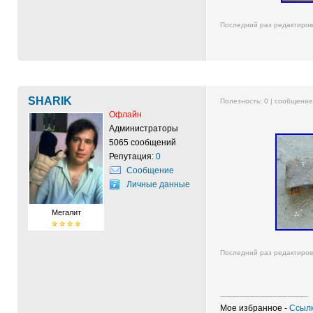
Последний раз редактиро
SHARIK
Полезность:
0
| сообщени
Офлайн
Администраторы
5065 сообщений
Репутация:
0
Сообщение
Личные данные
Мегалит
Последний раз редактиро
------------------------------------------
Мое избранное -
Ссылк