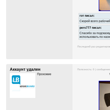
гот писал:
Скорей всего рабочий
pers777 писал:
Спасибо за подсказку
использовать по наз
Последний раз редактиро
Аккаунт удален
Полезность:
0
| сообщени
Прохожие