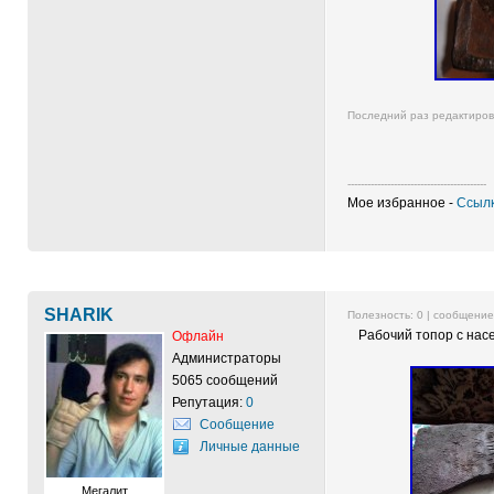
Последний раз редактиро
------------------------------------------
Мое избранное -
Ссылк
SHARIK
Полезность:
0
| сообщени
Рабочий топор с нас
Офлайн
Администраторы
5065 сообщений
Репутация:
0
Сообщение
Личные данные
Мегалит