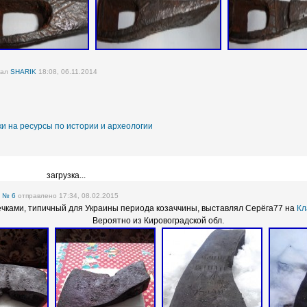
вал
SHARIK
18:08, 06.11.2014
и на ресурсы по истории и археологии
загрузка...
е
№ 6
отправлено 17:34, 08.02.2015
ечками, типичный для Украины периода козаччины, выставлял Серёга77 на
Кл
Вероятно из Кировоградской обл.