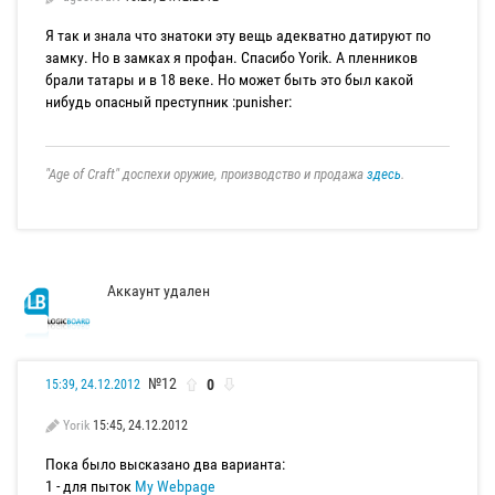
Я так и знала что знатоки эту вещь адекватно датируют по
замку. Но в замках я профан. Спасибо Yorik. A пленников
брали татары и в 18 веке. Но может быть это был какой
нибудь опасный преступник :punisher:
"Age of Craft" доспехи оружие, производство и продажа
здесь
.
Аккаунт удален
№12
0
15:39, 24.12.2012
Yorik
15:45, 24.12.2012
Пока было высказано два варианта:
1 - для пыток
My Webpage