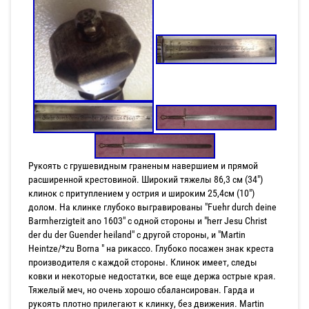
Рукоять с грушевидным граненым навершием и прямой
расширенной крестовиной. Широкий тяжелы 86,3 см (34")
клинок с притуплением у острия и широким 25,4см (10")
долом. На клинке глубоко выгравированы "Fuehr durch deine
Barmherzigteit ano 1603" с одной стороны и "herr Jesu Christ
der du der Guender heiland" с другой стороны, и "Martin
Heintze/*zu Borna " на рикассо. Глубоко посажен знак креста
производителя с каждой стороны. Клинок имеет, следы
ковки и некоторые недостатки, все еще держа острые края.
Тяжелый меч, но очень хорошо сбалансирован. Гарда и
рукоять плотно прилегают к клинку, без движения. Martin