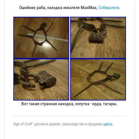
Ошейник раба, находка искателя MaxiMax,
Собиратель
Вот такая странная находка, сопутка - орда, татары.
"Age of Craft" доспехи оружие, производство и продажа
здесь
.