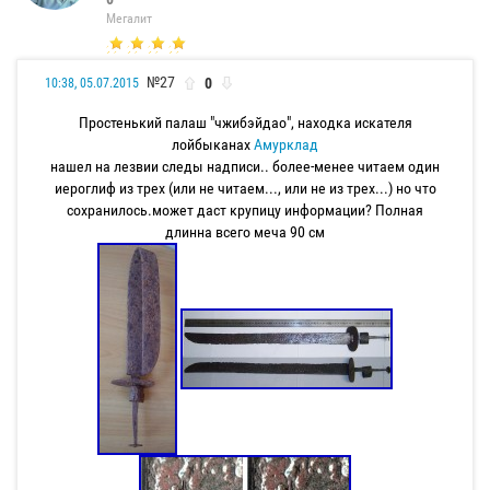
Мегалит
№27
0
10:38, 05.07.2015
Простенький палаш "чжибэйдао", находка искателя
лойбыканах
Амурклад
нашел на лезвии следы надписи.. более-менее читаем один
иероглиф из трех (или не читаем..., или не из трех...) но что
сохранилось.может даст крупицу информации? Полная
длинна всего меча 90 см