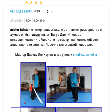
№19
0
08:11, 23.08.2013
SHARIK
14:09, 12.09.2014
mister twister
, с нетерпением жду. А вот насчет размеров, то я
думаю он был двуручным - Багуа Дао. И ненадо
недооценивать китайцев - они не смотря на невысокий рост
довольно-таки сильны. Парочка фотографий новоделов:
Мастер Дао-шу Лю Ксуянг и его ученик
small-steps-neijia