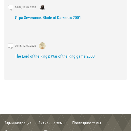
14:02, 12.02.2020
Игра Severance: Blade of Darkness 2001
00:15, 12.02.2020
The Lord of the Rings: War of the Ring game 2003
21:29, 03.02.2020
The Lord of the Rings: The Fellowship of the Ring game 2002
Администрация
Активные темы
Последние темы
00:56, 03.02.2020