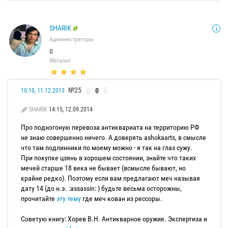
SHARIK
Администраторы
0
Мегалит
№25
0
10:10, 11.12.2013
SHARIK
14:15, 12.09.2014
Про подногоную перевоза антиквариата на территорию РФ
не знаю совершенно ничего. А доверять ashokaarts, в смысле
что там подлинники по моему можно - я так на глаз сужу.
При покупке цзянь в хорошем состоянии, знайте что таких
мечей старше 18 века не бывает (всмысле бывают, но
крайне редко). Поэтому если вам предлагают меч называя
дату 14 (до н.э. :assassin: ) будьте весьма осторожны,
прочитайте
эту тему
где меч кован из рессоры.
Советую книгу: Хорев В.Н. Антикварное оружие. Экспертиза и