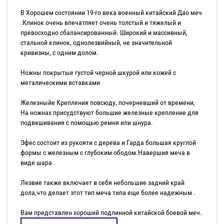
В Хорошем состоянии 19-го века военный китайский Дао меч
.Клинок очень впечатляет очень толстый и тяжелый и
превосходно сбалансированный. Широкий и массивный,
стальной клинок, однолезвийный, не значительной
кривизны, с одним долом.
Ножны покрытые густой черной шкурой или кожей с
металическими вставками
Железныйе Крепления повсюду, почерневший от времени,
На ножнах присудствуют большие железные крепление для
подвешивания с помощью ремня или шнура.
Эфес состоит из рукояти с дерева и Гарда большая круглой
формы с железным с глубоким ободом.Навершия меча в
виде шара .
Лезвие также включает в себя небольшие задний край
дола,что делает этот тип меча типа еще более надежным .
Вам представлен хороший подлинной китайской боевой меч.