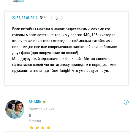
№20
0
23:56, 23.08.2013
Если китайцы махали в наших рядах такими мечами (то
головы могли лететь не только у врагов :MG_108: ) история
конечно же описывает эпизоды с наёмными китайскими
воинами ,но все или современных писателей или не больше
двух фраз (про вооружение ни слова!)
Меч двуручный однозначно и большой . Метал конечно
нахватался солей -но потихоньку приведем в порядок , меч
пружинит и гнется до 15см :knight: что уже радует . с ув.
SHARIK
Администраторы
0
Мегалит