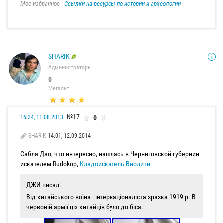
Мое избранное -
Ссылки на ресурсы по истории и археологии
SHARIK
Администраторы
0
Мегалит
№17
0
16:34, 11.08.2013
SHARIK
14:01, 12.09.2014
Сабля Дао, что интересно, нашлась в Черниговской губернии
искателем Rudokop,
Кладоискатель Виолити
ДЖИ писал:
Від китайського воїна - інтернаціоналіста зразка 1919 р. В
червоній армії ціх китайців було до біса.