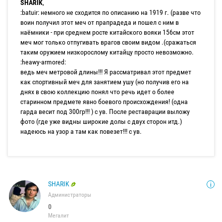
SHARIK
,
:batuir: немного не сходится по описанию на 1919 г. (разве что
воин получил этот меч от прапрадеда и пошел с ним в
наёмники - при среднем росте китайского вояки 156см этот
меч мог только отпугивать врагов своим видом .(сражаться
таким оружием низкорослому китайцу просто невозможно.
:heawy-armored:
ведь меч метровой длины!!! Я рассматривал этот предмет
как спортивный меч для занятием ушу (но получив его на
днях в свою коллекцию понял что речь идет о более
старинном предмете явно боевого происхождения! (одна
гарда весит под 300гр!!! ) с ув. После реставрации выложу
фото (где уже видны широкие долы с двух сторон итд.)
надеюсь на узор а там как повезет!!! с ув.
SHARIK
Администраторы
0
Мегалит