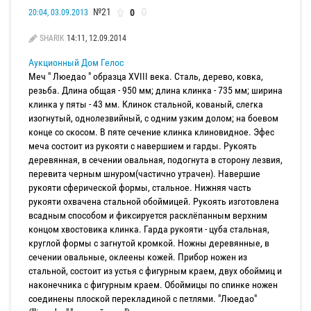
№21
0
20:04, 03.09.2013
SHARIK
14:11, 12.09.2014
Аукционный Дом Гелос
Меч " Люедао " образца XVIII века. Сталь, дерево, ковка,
резьба. Длина общая - 950 мм; длина клинка - 735 мм; ширина
клинка у пяты - 43 мм. Клинок стальной, кованый, слегка
изогнутый, однолезвийный, с одним узким долом; на боевом
конце со скосом. В пяте сечение клинка клиновидное. Эфес
меча состоит из рукояти с навершием и гарды. Рукоять
деревянная, в сечении овальная, подогнута в сторону лезвия,
перевита черным шнуром(частично утрачен). Навершие
рукояти сферической формы, стальное. Нижняя часть
рукояти охвачена стальной обоймицей. Рукоять изготовлена
всадным способом и фиксируется расклёпанным верхним
концом хвостовика клинка. Гарда рукояти - цуба стальная,
круглой формы с загнутой кромкой. Ножны деревянные, в
сечении овальные, оклеены кожей. Прибор ножен из
стальной, состоит из устья с фигурным краем, двух обоймиц и
наконечника с фигурным краем. Обоймицы по спинке ножен
соединены плоской перекладиной с петлями. "Люедао"