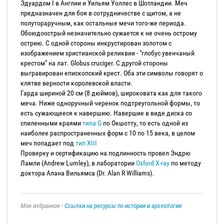
Эдуардом I в Англии и Уильям Уоллес в Шотландии. Меч
предназначен для боя в сотрудничестве с щитом, а не
полутораручным, как остальные мечи того-же периода.
Обоюдоострый незначительно сужается к не очень острому
острию. С одной стороны инкрустирован золотом c
изображением христианской реликвии - "глобус увенчаный
крестом" на лат. Globus cruciger. С другой стороны
выгравирован епископский крест. Оба эти символы говорят о
клятве верности королевской власти.
Гарда шириной 20 см (8 дюймов), широковата как для такого
меча. Ниже одноручный черенок подтреугольной формы, то
есть сужающееся к навершию. Навершие в виде диска со
спиленными краями
типа G
по Окшотту, то есть одной из
наиболее распространенных форм с 10 по 15 века, в целом
меч попадает под
тип XIII
Проверку и сертификацию на подлинность провел Эндрю
Ламли (Andrew Lumley), в лаборатории
Oxford X-ray
по методу
доктора Алана Вильямса (Dr. Alan R Williams).
Мое избранное -
Ссылки на ресурсы по истории и археологии