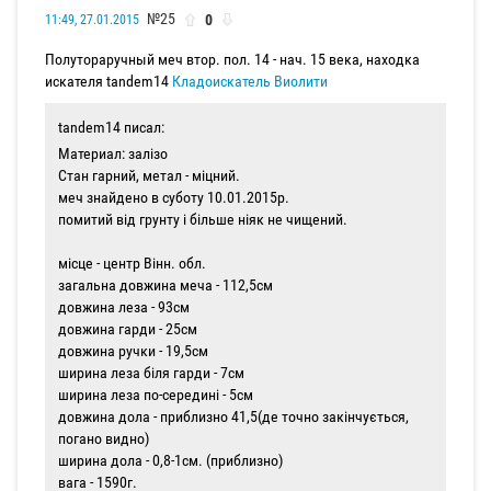
№25
0
11:49, 27.01.2015
Полутораручный меч втор. пол. 14 - нач. 15 века, находка
искателя tandem14
Кладоискатель Виолити
tandem14 писал:
Материал: залізо
Стан гарний, метал - міцний.
меч знайдено в суботу 10.01.2015р.
помитий від грунту і більше ніяк не чищений.
місце - центр Вінн. обл.
загальна довжина меча - 112,5см
довжина леза - 93см
довжина гарди - 25см
довжина ручки - 19,5см
ширина леза біля гарди - 7см
ширина леза по-середині - 5см
довжина дола - приблизно 41,5(де точно закінчується,
погано видно)
ширина дола - 0,8-1см. (приблизно)
вага - 1590г.