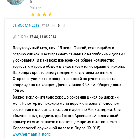
0
Мегалит
№17
0
21:58, 04.10.2013
SHARIK
17:44, 11.05.2014
Полуторучный меч, нач. 15 века. Тонкий, сужающийся к
острию клинок шестигранного сечения с неглубокими долами
у основания. В канавках измеренное общее количество
торговых марок в общем в виде писем или стержня епископа.
На концах крестовины утолщения с круглым сечением.
Старое, ступенчатые покрытие кожей на рукояти слегка
повреждено на концах. Длина клинка 95,8 см. Общая длина
120 см.
Важно: исключительно хорошо сохранившийся рыцарский
меч. Некоторые похожие мечи пережили века в подобном
состоянии в качестве трофеев в арсенле Александрии. Они
обычно несут, надпись арабского Арсенала. Аналогичный
пример из этих запасов в настоящее время выставляется в
Королевской оружейной палате в Лидсе (IX.915).
www.hermann-historic