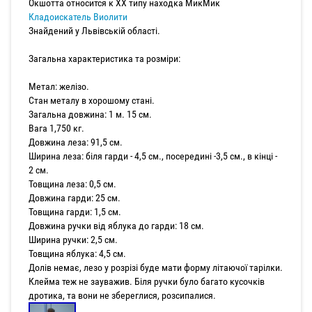
Окшотта относится к XX типу находка МикМик
Кладоискатель Виолити
Знайдений у Львівській області.
Загальна характеристика та розміри:
Метал: желізо.
Стан металу в хорошому стані.
Загальна довжина: 1 м. 15 см.
Вага 1,750 кг.
Довжина леза: 91,5 см.
Ширина леза: біля гарди - 4,5 см., посередині -3,5 см., в кінці -
2 см.
Товщина леза: 0,5 см.
Довжина гарди: 25 см.
Товщина гарди: 1,5 см.
Довжина ручки від яблука до гарди: 18 см.
Ширина ручки: 2,5 см.
Товщина яблука: 4,5 см.
Долів немає, лезо у розрізі буде мати форму літаючої тарілки.
Клейма теж не зауважив. Біля ручки було багато кусочків
дротика, та вони не збереглися, розсипалися.