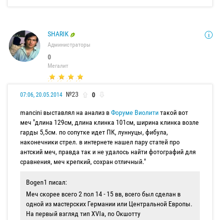
SHARIK
Администраторы
0
Мегалит
№23
0
07:06, 20.05.2014
mancini выставлял на анализ в
Форуме Виолити
такой вот
меч "длина 129см, длина клинка 101см, ширина клинка возле
гарды 5,5см. по сопутке идет ПК, луннуцы, фибула,
наконечники стрел. в интернете нашел пару статей про
антский меч, правда так и не удалось найти фотографий для
сравнения, меч крепкий, сохран отличный."
Bogen1 писал:
Меч скорее всего 2 пол 14 - 15 вв, всего был сделан в
одной из мастерских Германии или Центральной Европы.
На первый взгляд тип XVIa, по Окшотту