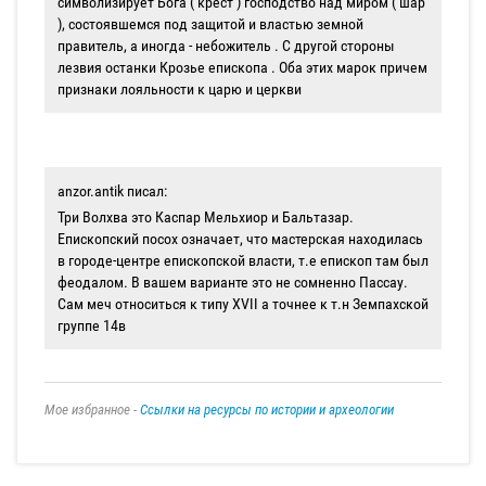
символизирует Бога ( крест ) господство над миром ( шар
), состоявшемся под защитой и властью земной
правитель, а иногда - небожитель . С другой стороны
лезвия останки Крозье епископа . Оба этих марок причем
признаки лояльности к царю и церкви
anzor.antik писал:
Три Волхва это Каспар Мельхиор и Бальтазар.
Епископский посох означает, что мастерская находилась
в городе-центре епископской власти, т.е епископ там был
феодалом. В вашем варианте это не сомненно Пассау.
Сам меч относиться к типу XVII а точнее к т.н Земпахской
группе 14в
Мое избранное -
Ссылки на ресурсы по истории и археологии