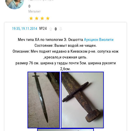
0
Мегалит
№24
0
19:35, 19.11.2014
Меч типа XА по типологии Э. Окшотта
Аукцион Виолити
Состояние: Вымыт водой.не чищен.
Описание: Меч поднят недавно в Киевском р-не. сопутка нож
,кресало,и очажная цепь.
размер 76 см. ширина у гарды почти 5см. ширина рукояти
2,6см.