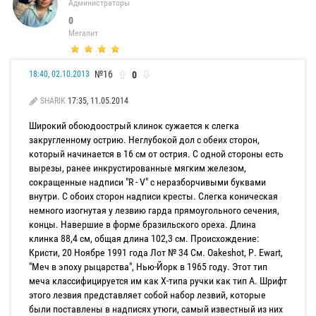
Администраторы
0
Мегалит
№16
0
18:40, 02.10.2013
SHARIK
17:35, 11.05.2014
Широкий обоюдоострый клинок сужается к слегка
закругленному острию. Неглубокой дол с обеих сторон,
который начинается в 16 см от острия. С одной стороны есть
вырезы, ранее инкрустированные мягким железом,
сокращенные надписи "R - V" с неразборчивыми буквами
внутри. С обоих сторон надписи кресты. Слегка коническая
немного изогнутая у лезвию гарда прямоугольного сечения,
концы. Навершие в форме бразильского ореха. Длина
клинка 88,4 см, общая длина 102,3 см. Происхождение:
Кристи, 20 Ноябре 1991 года Лот № 34 См. Oakeshot, Р. Ewart,
"Меч в эпоху рыцарства", Нью-Йорк в 1965 году. Этот тип
меча классифицируется им как X-типа ручки как тип А. Шрифт
этого лезвия представляет собой набор лезвий, которые
были поставлены в надписях утюги, самый известный из них