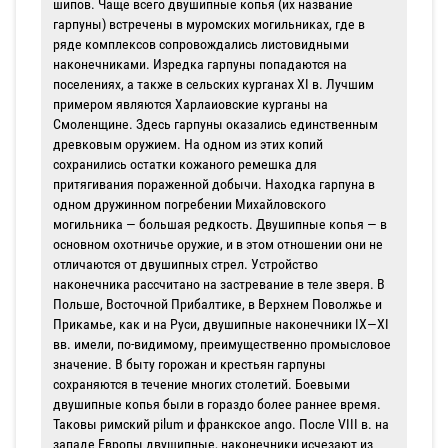
шипов. Чаще всего двушипные копья (их название
гарпуны) встречены в муромских могильниках, где в
ряде комплексов сопровождались листовидными
наконечниками. Изредка гарпуны попадаются на
поселениях, а также в сельских курганах XI в. Лучшим
примером являются Харлаиовские курганы на
Смоленщине. Здесь гарпуны оказались единственным
древковым оружием. На одном из этих копий
сохранились остатки кожаного ремешка для
притягивания пораженной добычи. Находка гарпуна в
одном дружинном погребении Михайловского
могильника — большая редкость. Двушипные копья — в
основном охотничье оружие, и в этом отношении они не
отличаются от двушипных стрел. Устройство
наконечника рассчитано на застревание в теле зверя. В
Польше, Восточной Прибалтике, в Верхнем Поволжье и
Прикамье, как и на Руси, двушипные наконечники IX—XI
вв. имели, по-видимому, преимущественно промысловое
значение. В быту горожан и крестьян гарпуны
сохраняются в течение многих столетий. Боевыми
двушипные копья были в гораздо более раннее время.
Таковы римский pilum и франкское ango. После VIII в. на
западе Европы двушипные, наконечники исчезают из