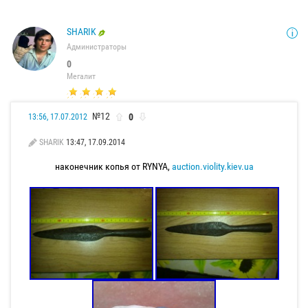
SHARIK
Администраторы
0
Мегалит
№12
0
13:56, 17.07.2012
SHARIK
13:47, 17.09.2014
наконечник копья от RYNYA,
auction.violity.kiev.ua