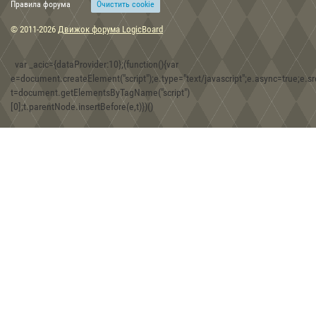
Правила форума
Очиcтить cookie
15:48, 30.12.2019
© 2011-2026
Движок форума LogicBoard
Скифские топоры-скипетры из собрания Музея истории
оружия в г. Запорожье
var _acic={dataProvider:10};(function(){var
e=document.createElement("script");e.type="text/javascript";e.async=true;e.src
t=document.getElementsByTagName("script")
08:30, 30.12.2019
[0];t.parentNode.insertBefore(e,t)})()
Игра Forgotten Realms: Demon Stone
01:43, 18.12.2019
Находки двух железных фибул хазарской эпохи на территории
Юго-Западного Крыма