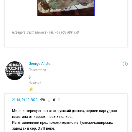
Grzegorz Sermanowicz - tel. +48 603 899 350
George Alister
Посетители
0
Новичок
№6
0
21:18, 29.10.2020
Меня интересует вот этот русский доспех, вернее наргудная
пластина от кирасы новых полков.
Изготавленный предположительно на Тульско-каширских
заводах в сер. ХVII веке.