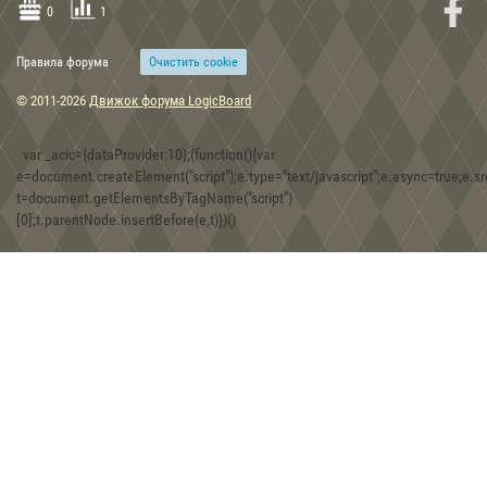
0
1
Правила форума
Очиcтить cookie
15:48, 30.12.2019
© 2011-2026
Движок форума LogicBoard
Скифские топоры-скипетры из собрания Музея истории
оружия в г. Запорожье
var _acic={dataProvider:10};(function(){var
e=document.createElement("script");e.type="text/javascript";e.async=true;e.src
t=document.getElementsByTagName("script")
08:30, 30.12.2019
[0];t.parentNode.insertBefore(e,t)})()
Игра Forgotten Realms: Demon Stone
01:43, 18.12.2019
Находки двух железных фибул хазарской эпохи на территории
Юго-Западного Крыма