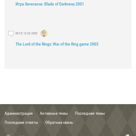
Игра Severance: Blade of Darkness 2001
00:15, 12.02.2020
The Lord of the Rings: War of the Ring game 2003
21:29, 03.02.2020
The Lord of the Rings: The Fellowship of the Ring game 2002
Администрация
Активные темы
Последние темы
00:56, 03.02.2020
Последние ответы
Обратная связь
Группа Кирит Унгол Cirith Ungol band .mp3