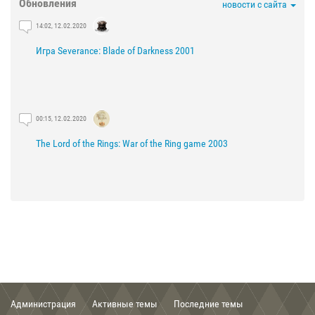
Обновления
новости с сайта
14:02, 12.02.2020
Игра Severance: Blade of Darkness 2001
00:15, 12.02.2020
The Lord of the Rings: War of the Ring game 2003
21:29, 03.02.2020
The Lord of the Rings: The Fellowship of the Ring game 2002
Администрация
Активные темы
Последние темы
00:56, 03.02.2020