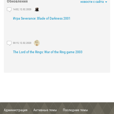
Обновления
новости с сайта
14:02, 12.02.2020
Игра Severance: Blade of Darkness 2001
00:15, 12.02.2020
The Lord of the Rings: War of the Ring game 2003
21:29, 03.02.2020
The Lord of the Rings: The Fellowship of the Ring game 2002
Администрация
Активные темы
Последние темы
00:56, 03.02.2020