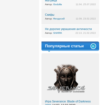
Матрица
Автор:
Godzilla
11:04, 25.07.2022
Скифы
Автор:
Феодосий
11:09, 23.02.2022
Не дорогие украшения античности
Автор:
SHARIK
22:13, 21.02.2022
Популярные статьи
Игра Severance: Blade of Darkness