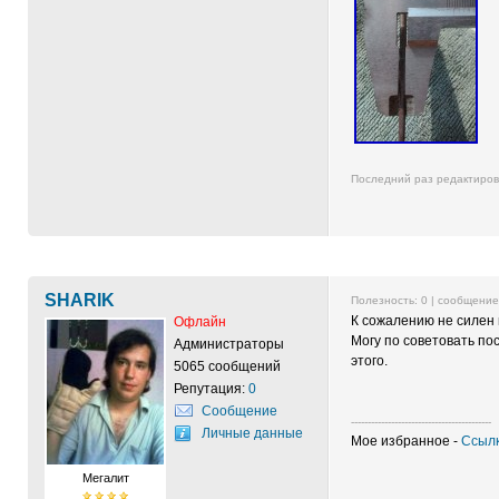
Последний раз редактиро
SHARIK
Полезность:
0
| сообщени
К сожалению не силен 
Офлайн
Могу по советовать по
Администраторы
этого.
5065 сообщений
Репутация:
0
Сообщение
------------------------------------------
Личные данные
Мое избранное -
Ссылк
Мегалит