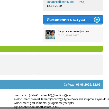
хазарской эпохи на...
01:43,
18.12.2019
Изменения статуса
Вжух! - и новый форум
02:26, 30.03.2017
Сейчас: 06.08.2026, 12:06
var _acic={dataProvider:10};(function(){var
e=document.createElement("script");e.type="text/javascript";e.async=true;e
t=document.getElementsByTagName("script")
[0];t.parentNode.insertBefore(e,t)})()