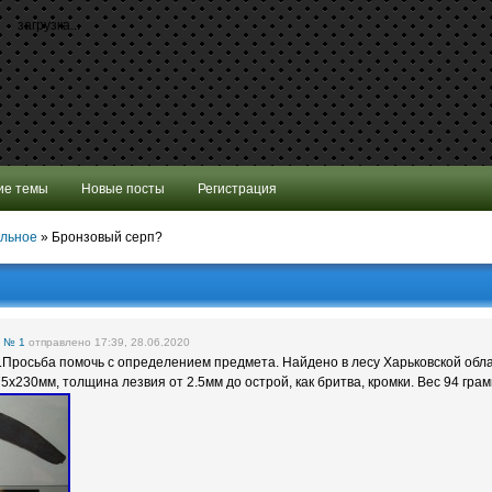
загрузка...
ие темы
Новые посты
Регистрация
альное
»
Бронзовый серп?
е
№ 1
отправлено 17:39, 28.06.2020
.Просьба помочь с определением предмета. Найдено в лесу Харьковской обл
х230мм, толщина лезвия от 2.5мм до острой, как бритва, кромки. Вес 94 гра