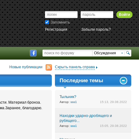
Войти
Запомнить
Регистрация
Забыли пароль?
Обсуждения
Новые публикации
Скрыть панель справа
Последние темы
Тыльник?
асти. Материал бронза.
Автор:
sss1
15:13, 29.08.2022
мма.Заранее, благодарю.
Находки ударно-дробящего и
рубящего...
Автор:
sss1
15:05, 29.08.2022