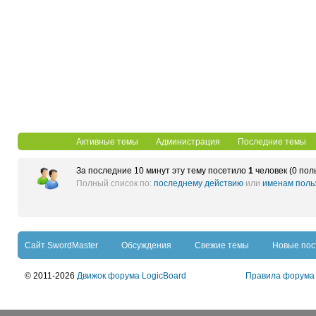
Активные темы
Администрация
Последние темы
За последние 10 минут эту тему посетило
1
человек (0 пол
Полный список по:
последнему действию
или
именам поль
Сайт SwordMaster
Обсуждения
Свежие темы
Новые по
© 2011-2026
Движок форума LogicBoard
Правила форума