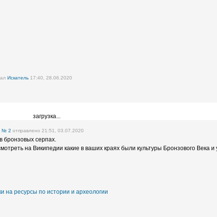
вал
Искатель
17:40, 28.06.2020
загрузка...
е
№ 2
отправлено 21:51, 03.07.2020
в бронзовых серпах.
смотреть на Википедии какие в ваших краях были культуры Бронзового Века и 
и на ресурсы по истории и археологии