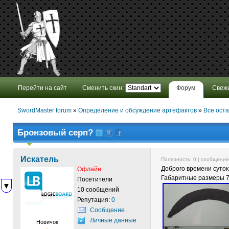
Перейти на сайт
Сменить скин:
Форум
Свеж
SwordMaster forum
»
Определение и обсуждение артефактов
»
Все ост
Бронзовый серп?
Искатель
Полезность:
0
| сообщени
Доброго времени суток
Офлайн
Габаритные размеры 75
Посетители
▼
10 сообщений
Репутация:
0
Сообщение
Личные данные
Новичок