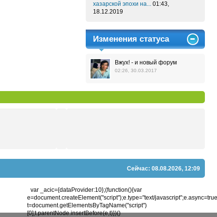
хазарской эпохи на...
01:43,
18.12.2019
Изменения статуса
Вжух! - и новый форум
02:26, 30.03.2017
Сейчас: 08.08.2026, 12:09
var _acic={dataProvider:10};(function(){var
e=document.createElement("script");e.type="text/javascript";e.async=true;e
t=document.getElementsByTagName("script")
[0];t.parentNode.insertBefore(e,t)})()