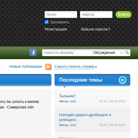
Войти
Запомнить
Регистрация
Забыли пароль?
Обсуждения
Новые публикации
Скрыть панель справа
Последние темы
Тыльник?
сь бы узнать к какому
Автор:
sss1
15:13, 29.08.2022
ки - Самарская обл.
Находки ударно-дробящего и
рубящего...
Автор:
sss1
15:05, 29.08.2022