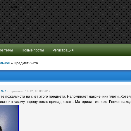
загрузка...
ие темы
Новые посты
Регистрация
альное
»
Предмет быта
е
№ 1
отправлено 16:12, 10.03.2019
те пожалуйста на счет этого предмета. Напоминает наконечник плети. Хотело
ести и к какому народу могло принадлежать. Материал - железо. Регион наход