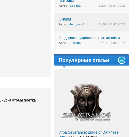
Матрица
Автор:
Godzilla
11:04, 25.07.2022
Скифы
Автор:
Феодосий
11:09, 23.02.2022
Не дорогие украшения античности
Автор:
SHARIK
22:13, 21.02.2022
Популярные статьи
 шнурка чтобы плетка
Игра Severance: Blade of Darkness