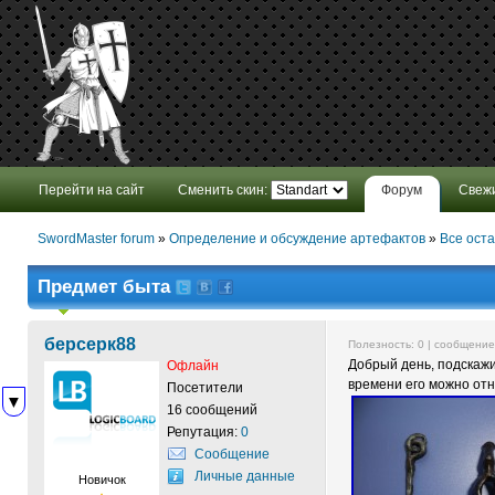
Перейти на сайт
Сменить скин:
Форум
Свеж
SwordMaster forum
»
Определение и обсуждение артефактов
»
Все ост
Предмет быта
берсерк88
Полезность:
0
| сообщени
Добрый день, подскажи
Офлайн
времени его можно отн
Посетители
▼
16 сообщений
Репутация:
0
Сообщение
Личные данные
Новичок