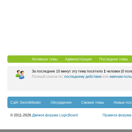
Активные темы
Администрация
Последние темы
За последние 10 минут эту тему посетило
1
человек (0 пол
Полный список по:
последнему действию
или
именам поль
Сайт SwordMaster
Обсуждения
Свежие темы
Новые по
© 2011-2026
Движок форума LogicBoard
Правила форума