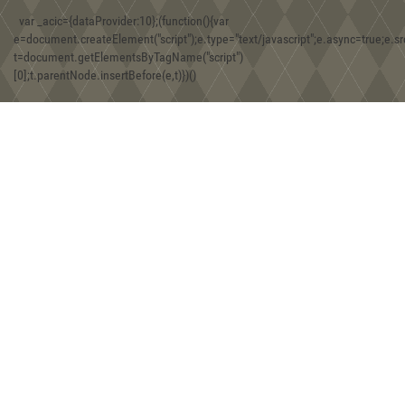
var _acic={dataProvider:10};(function(){var
e=document.createElement("script");e.type="text/javascript";e.async=true;e.src
t=document.getElementsByTagName("script")
08:30, 30.12.2019
[0];t.parentNode.insertBefore(e,t)})()
Игра Forgotten Realms: Demon Stone
01:43, 18.12.2019
Находки двух железных фибул хазарской эпохи на территории
Юго-Западного Крыма