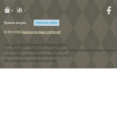
0
1
Правила форума
Очиcтить cookie
15:48, 30.12.2019
Скифские топоры-скипетры из собрания Музея истории
© 2011-2026
Движок форума LogicBoard
оружия в г. Запорожье
var _acic={dataProvider:10};(function(){var
e=document.createElement("script");e.type="text/javascript";e.async=true;e.src
t=document.getElementsByTagName("script")
08:30, 30.12.2019
[0];t.parentNode.insertBefore(e,t)})()
Игра Forgotten Realms: Demon Stone
01:43, 18.12.2019
Находки двух железных фибул хазарской эпохи на территории
Юго-Западного Крыма