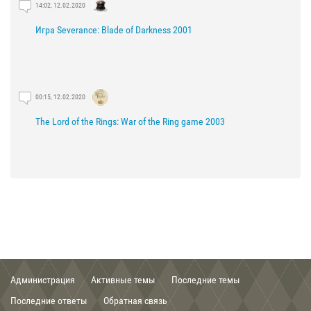
14:02, 12.02.2020
Игра Severance: Blade of Darkness 2001
00:15, 12.02.2020
The Lord of the Rings: War of the Ring game 2003
21:29, 03.02.2020
The Lord of the Rings: The Fellowship of the Ring game 2002
Администрация
Активные темы
Последние темы
00:56, 03.02.2020
Последние ответы
Обратная связь
Группа Кирит Унгол Cirith Ungol band .mp3