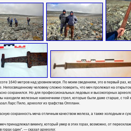
соте 1640 метров над уровнем моря. По моим сведениям, это в первый раз, ко
е. Непосвященному человеку сложно поверить, что меч пролежал на открыто
расно сохранился. Но для профессиональных ледовых и высокогорных археолог
ы находили железные наконечники стрел, которые были даже старше, с той 
азал Ларс Пило, археолог из графства Оппланн.
сную сохранность меча отличным качеством железа, а также холодным и сух
 меч принадлежал викингу, который умер в этих горах, возможно, от переохла
 в горах один”, — сказал археолог.