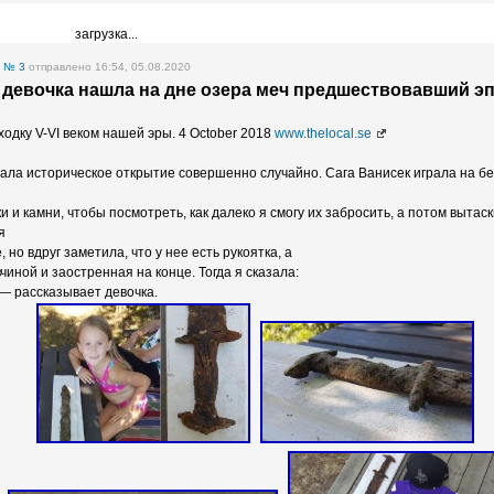
загрузка...
е
№ 3
отправлено 16:54, 05.08.2020
девочка нашла на дне озера меч предшествовавший эп
одку V-VI веком нашей эры. 4 October 2018
www.thelocal.se
ала историческое открытие совершенно случайно. Сага Ванисек играла на бе
и и камни, чтобы посмотреть, как далеко я смогу их забросить, а потом вытаск
я
 но вдруг заметила, что у нее есть рукоятка, а
иной и заостренная на конце. Тогда я сказала:
 — рассказывает девочка.