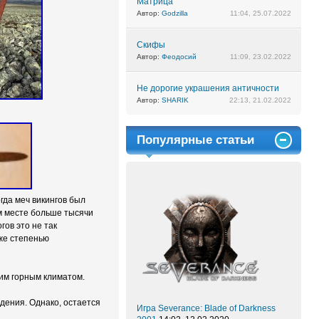
Матрица
Автор:
Godzilla
11:04, 25.07.2022
Скифы
Автор:
Феодосий
11:09, 23.02.2022
Не дорогие украшения античности
Автор:
SHARIK
22:13, 21.02.2022
Популярные статьи
гда меч викингов был
м месте больше тысячи
ов это не так
же степенью
им горным климатом.
ждения. Однако, остается
Игра Severance: Blade of Darkness