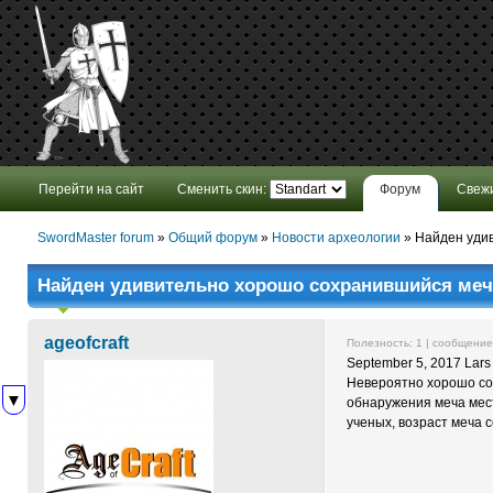
Перейти на сайт
Сменить скин:
Форум
Свеж
SwordMaster forum
»
Общий форум
»
Новости археологии
»
Найден удив
Найден удивительно хорошо сохранившийся меч 
ageofcraft
Полезность:
1
| сообщени
September 5, 2017 Lars
Невероятно хорошо сох
▼
обнаружения меча мест
ученых, возраст меча с