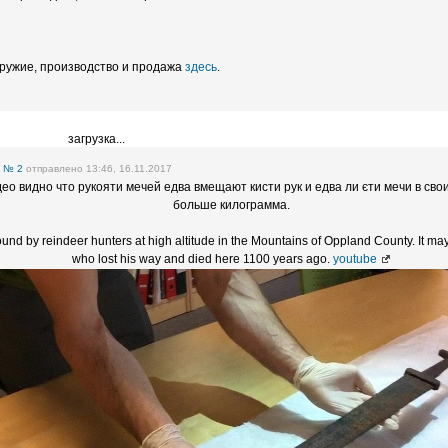
 оружие, производство и продажа
здесь
.
загрузка...
е
№ 2
отправлено 13:46, 16.11.2017
ео видно что рукояти мечей едва вмещают кисти рук и едва ли єти мечи в св
больше килограмма.
und by reindeer hunters at high altitude in the Mountains of Oppland County. It ma
who lost his way and died here 1100 years ago.
youtube