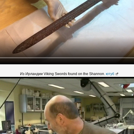
Из Ирландии Viking Swords found on the Shannon.
ютуб