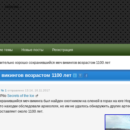
загрузка...
ие темы
Новые посты
Регистрация
ительно хорошо сохранившийся меч викингов возрастом 1100 лет
викингов возрастом 1100 лет
е
№ 1
отправлено 13:14, 16.11.2017
 Pilo
Secrets of the Ice
ранившийся меч викинга был найден охотником на оленей в горах на юге Но
о находки обследовали археологи, но им не удалось обнаружить других арте
оставляет около 1100 лет.