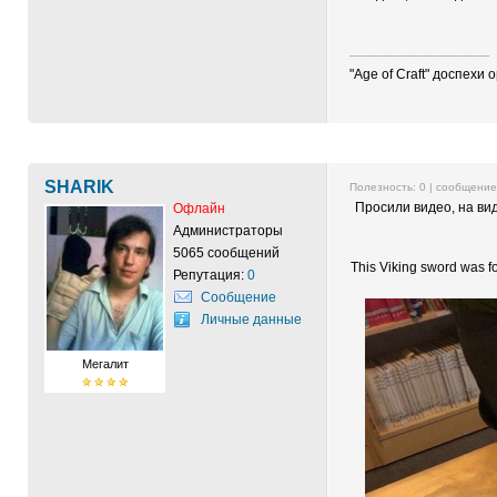
------------------------------------------
"Age of Craft" доспехи
SHARIK
Полезность:
0
| сообщени
Просили видео, на вид
Офлайн
Администраторы
5065 сообщений
This Viking sword was fo
Репутация:
0
Сообщение
Личные данные
Мегалит