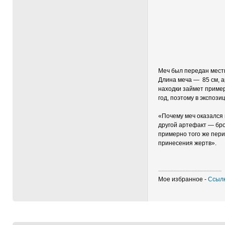
Меч был передан местн
Длина меча — 85 см, а
находки займет приме
год, поэтому в экспози
«Почему меч оказался 
другой артефакт — бр
примерно того же пери
принесения жертв».
------------------------------------------
Мое избранное -
Ссылк