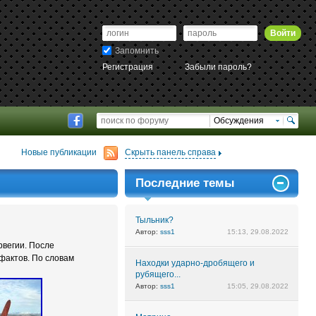
Войти
Запомнить
Регистрация
Забыли пароль?
Обсуждения
Новые публикации
Скрыть панель справа
Последние темы
Тыльник?
Автор:
sss1
15:13, 29.08.2022
рвегии. После
фактов. По словам
Находки ударно-дробящего и
рубящего...
Автор:
sss1
15:05, 29.08.2022