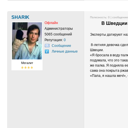
SHARIK
Полезность:
0
| сообщени
Офлайн
В Шведции 
Администраторы
5065 сообщений
Эксперты датируют нах
Репутация:
0
8-летняя девочка сдел
Сообщение
Швеции.
Личные данные
«Я бросала в воду палк
подумала, что это така
Мегалит
же палка. Я подняла ее,
сама она покрыта ржавч
«Папа, я нашла меч!»,