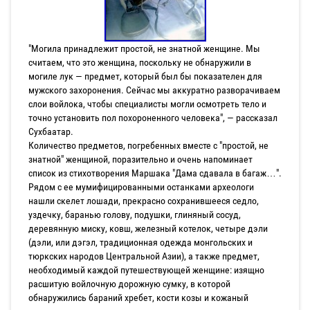
"Могила принадлежит простой, не знатной женщине. Мы
считаем, что это женщина, поскольку не обнаружили в
могиле лук — предмет, который был бы показателен для
мужского захоронения. Сейчас мы аккуратно разворачиваем
слои войлока, чтобы специалисты могли осмотреть тело и
точно установить пол похороненного человека", — рассказал
Сухбаатар.
Количество предметов, погребенных вместе с "простой, не
знатной" женщиной, поразительно и очень напоминает
список из стихотворения Маршака "Дама сдавала в багаж…".
Рядом с ее мумифицированными останками археологи
нашли скелет лошади, прекрасно сохранившееся седло,
уздечку, баранью голову, подушки, глиняный сосуд,
деревянную миску, ковш, железный котелок, четыре дэли
(дэли, или дэгэл, традиционная одежда монгольских и
тюркских народов Центральной Азии), а также предмет,
необходимый каждой путешествующей женщине: изящно
расшитую войлочную дорожную сумку, в которой
обнаружились бараний хребет, кости козы и кожаный