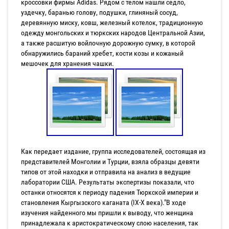
кроссовки фирмы Adidas. Рядом с телом нашли седло,
уздечку, баранью голову, подушки, глиняный сосуд,
деревянную миску, ковш, железный котелок, традиционную
одежду монгольских и тюркских народов Центральной Азии,
а также расшитую войлочную дорожную сумку, в которой
обнаружились бараний хребет, кости козы и кожаный
мешочек для хранения чашки.
Как передает издание, группа исследователей, состоящая из
представителей Монголии и Турции, взяла образцы девяти
типов от этой находки и отправила на анализ в ведущие
лаборатории США. Результаты экспертизы показали, что
останки относятся к периоду падения Тюркской империи и
становления Кыргызского каганата (IX-X века)."В ходе
изучения найденного мы пришли к выводу, что женщина
принадлежала к аристократическому слою населения, так