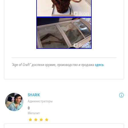
"Age of Craft" доспехи оружие, производство и продажа
здесь
.
SHARIK
Администраторы
0
Мегалит