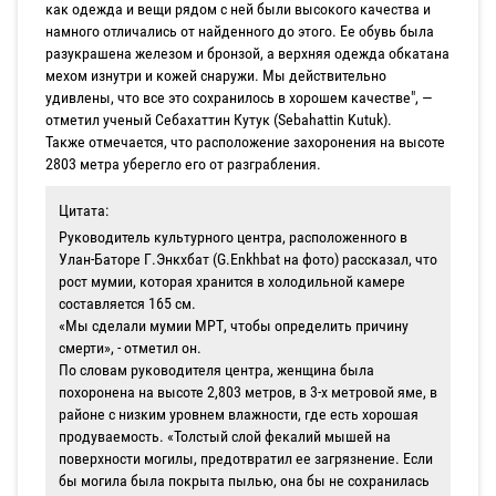
как одежда и вещи рядом с ней были высокого качества и
намного отличались от найденного до этого. Ее обувь была
разукрашена железом и бронзой, а верхняя одежда обкатана
мехом изнутри и кожей снаружи. Мы действительно
удивлены, что все это сохранилось в хорошем качестве", —
отметил ученый Себахаттин Кутук (Sebahattin Kutuk).
Также отмечается, что расположение захоронения на высоте
2803 метра уберегло его от разграбления.
Цитата:
Руководитель культурного центра, расположенного в
Улан-Баторе Г.Энкхбат (G.Enkhbat на фото) рассказал, что
рост мумии, которая хранится в холодильной камере
составляется 165 см.
«Мы сделали мумии МРТ, чтобы определить причину
смерти», - отметил он.
По словам руководителя центра, женщина была
похоронена на высоте 2,803 метров, в 3-х метровой яме, в
районе с низким уровнем влажности, где есть хорошая
продуваемость. «Толстый слой фекалий мышей на
поверхности могилы, предотвратил ее загрязнение. Если
бы могила была покрыта пылью, она бы не сохранилась