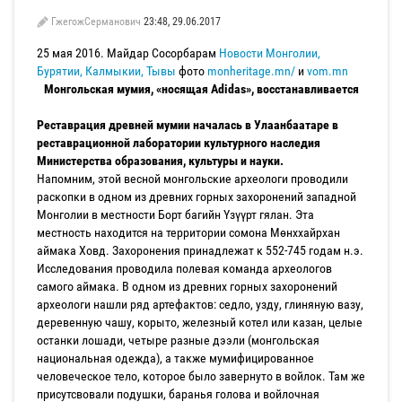
ГжегожСерманович
23:48, 29.06.2017
25 мая 2016. Майдар Сосорбарам
Новости Монголии,
Бурятии, Калмыкии, Тывы
фото
monheritage.mn/
и
vom.mn
Монгольская мумия, «носящая Adidas», восстанавливается
Реставрация древней мумии началась в Улаанбаатаре в
реставрационной лаборатории культурного наследия
Министерства образования, культуры и науки.
Напомним, этой весной монгольские археологи проводили
раскопки в одном из древних горных захоронений западной
Монголии в местности Борт багийн Үзүүрт гялан. Эта
местность находится на территории сомона Мөнххайрхан
аймака Ховд. Захоронения принадлежат к 552-745 годам н.э.
Исследования проводила полевая команда археологов
самого аймака. В одном из древних горных захоронений
археологи нашли ряд артефактов: седло, узду, глиняную вазу,
деревенную чашу, корыто, железный котел или казан, целые
останки лошади, четыре разные дээли (монгольская
национальная одежда), а также мумифицированное
человеческое тело, которое было завернуто в войлок. Там же
присутсвовали подушки, баранья голова и войлочная