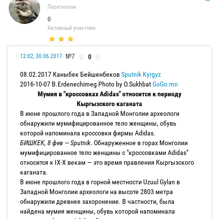
Посетители
0
Активный участник
№7
0
12:02, 30.06.2017
08.02.2017 Каныбек Бейшенбеков
Sputnik Kyrgyz
2016-10-07 B.Erdenechimeg Photo by O.Sukhbat
GoGo.mn
Мумия в "кроссовках Adidas" относится к периоду
Кыргызского каганата
В июне прошлого года в Западной Монголии археологи
обнаружили мумифицированное тело женщины, обувь
которой напоминала кроссовки фирмы Adidas.
БИШКЕК, 8 фев — Sputnik
. Обнаруженное в горах Монголии
мумифицированное тело женщины с "кроссовками Adidas"
относится к IX-X векам — это время правления Кыргызского
каганата.
В июне прошлого года в горной местности Uzuul Gylan в
Западной Монголии археологи на высоте 2803 метра
обнаружили древнее захоронение. В частности, была
найдена мумия женщины, обувь которой напоминала