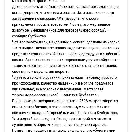
мешочек для хранения чашки.
Даже после осмотра "погребального багажа" археологи не до
конца уверены, что могила женская. Зато останки лошади
затруднений не вызвали. "Мы уверены, что кости
принадлежат кобыле возрастом 4-8 лет, это жертвенное
животное, умерщвленное для погребального обряда", —
сообщил Сухбаатар.
Четыре халата-дэли, найденных в могиле, сделаны из хлопка
– это выдает незнатное происхождение женщины, поскольку
представители тюркской элиты носили одежду из китайского
шелка. Археологов очень заинтересовали другие найденные
ткани, для изготовления которых использовалась не только
овечья, но и верблюжья шерсть.
"С учетом того, что останки принадлежат человеку простого
происхождения, качество найденных в могиле предметов
удивительно, все говорит о высочайшем мастерстве
тюркских ремесленников", — заметил Сухбаатар.
Расположение захоронения на высоте 2803 метров уберегло
его от разграбления, а сохранность мумии и артефактов
обеспечил холодный горный климат. По словам Сухбаатара,
"это редчайшая находка, благодаря которой мы сможем
лучше понять обряды и верования тюркских народов.
Найденные предметы, а также вид головного убора мумии