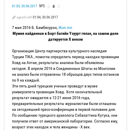
№5
0
01:03, 30.06.2017
ageofcraft
01:04, 30.06.2017
7 мая 2016 Б. Бамбясурэн,
iKon.mn
Мумия найденная в Борт багийн Үзуурт гялан, на самом деле
датируется X веком
Организация Центр партнерства культурного наследия
Турции TIKA , помогла определить период находки провинции
Ховд на Алтае, результаты анализа были объявлены
сегодня. В апреле 2016 в Соединенные Штаты из Монголии
на анализ были отправлены 18 образцов двух типов останков
по 9 на каждый.
Эти пять дней турецкие ученые проведут в музее
университета провинции Ховд. Хотя окончательный
результат ожидается а 12-21 июня 2016 года,
предварительные результаты журналистам были оглашены
на сегодняшней пресс-конференции в первой половине дня.
По сообщению турецкого археолога Сэбахаттина Күтүка, они
получили ответ от американской лаборатории. Согласно ему,
возраст этих находок и тела женщины - Х век.