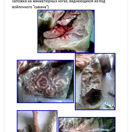
сапожки на миниатюрных ногах, виднеющихся из-под
войлочного "савана").