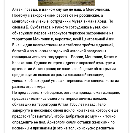
Алтай, правда, в данном случае не наш, а Монгольский.
Поэтому с захоронением работают не российские, а
монгольские ученые, сотрудники Музея аймака Ховд. По
словам Б. Сухбаатара, научного сотрудника музея, они
обнаружили первое нетронутое тюркское захоронение на
территории Монголии и, вероятно, всей Центральной Азии.
В наши дни величественные алтайские хребты с древней,
богатой и во многом загадочной историей разделены
границами четырех государств – России, Монголии, Китая и
Казахстана. Однако интерес к древнетюркской культуре и
археологии Алтая границ не знает: сообщение об открытии
предсказуемо вышло за рамки локальной сенсации,
уникальной находкой уже заинтересовались специалисты из
разных стран мира.
По предварительной оценке, останки принадлежат женщине,
представительнице одного из тюркоязычных племен,
обитавших на территории Алтая 1500 лет назад. Тело
завернуто в несколько слоев войлочной ткани, которую еще
предстоит "размотать", чтобы добраться до мумии и точно
определить ее пол. Археологи сочли останки женскими по
косвенным признакам (и это не только искусно расшитые