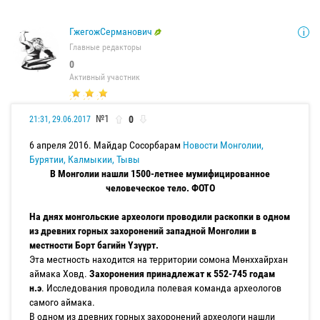
ГжегожСерманович
Главные редакторы
0
Активный участник
№1
0
21:31, 29.06.2017
6 апреля 2016. Майдар Сосорбарам
Новости Монголии,
Бурятии, Калмыкии, Тывы
В Монголии нашли 1500-летнее мумифицированное
человеческое тело. ФОТО
На днях монгольские археологи проводили раскопки в одном
из древних горных захоронений западной Монголии в
местности Борт багийн Үзүүрт.
Эта местность находится на территории сомона Мөнххайрхан
аймака Ховд.
Захоронения принадлежат к 552-745 годам
н.э
. Исследования проводила полевая команда археологов
самого аймака.
В одном из древних горных захоронений археологи нашли