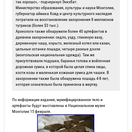
так хорошо», - подчеркнул Энкхбат.
Министерство образования, культуры и науки Монголии,
губернатор аймака Ховд и центр культурного наследия
потратили на восстановление захоронения 8 миллионов
тугриков (более $3 тыс.).
Археологи также обнаружили более 40 артефактов в
древнем захоронении: седло, узду, глиняную вазу,
деревенную чашу, корыто, железный котел или казан,
цельные останки лошади, четыре разные дээли
(монгольская национальная одежда). Там же
присутствовали подушки, баранья голова и войлочная
дорожная сумка, в которой была целая спина овцы,
кости козы и маленькая кожаная сумка для чашки. В
захоронении также была обнаружена лошадь 4-8 лет,
которая сознательно была принесена в жертву.
По информации издания, мумифицированное тело и
артефакты будут выставлены в Национальном музее
Монголии 15 февраля.