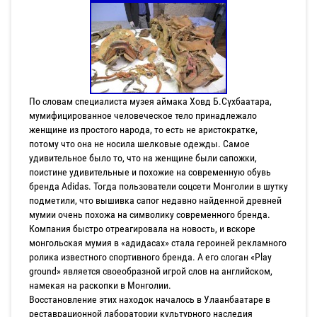
По словам специалиста музея аймака Ховд Б.Сүхбаатара,
мумифицированное человеческое тело принадлежало
женщине из простого народа, то есть не аристократке,
потому что она не носила шелковые одежды. Самое
удивительное было то, что на женщине были сапожки,
поистине удивительные и похожие на современную обувь
бренда Adidas. Тогда пользователи соцсети Монголии в шутку
подметили, что вышивка сапог недавно найденной древней
мумии очень похожа на символику современного бренда.
Компания быстро отреагировала на новость, и вскоре
монгольская мумия в «адидасах» стала героиней рекламного
ролика известного спортивного бренда. А его слоган «Play
ground» является своеобразной игрой слов на английском,
намекая на раскопки в Монголии.
Восстановление этих находок началось в Улаанбаатаре в
реставрационной лаборатории культурного наследия