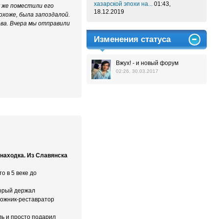
хазарской эпохи на...
01:43,
у же поместили его
18.12.2019
охоже, была запоздалой.
ва. Вчера мы отправили
Изменения статуса
Вжух! - и новый форум
02:26, 30.03.2017
 находка. Из Славянска
о в 5 веке до
торый держал
удожник-реставратор
ль и просто подарил