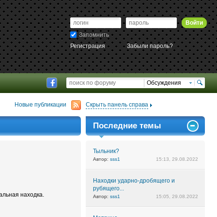
Войти
Запомнить
Регистрация
Забыли пароль?
Обсуждения
Новые публикации
Скрыть панель справа
Последние темы
Тыльник?
Автор:
sss1
15:13, 29.08.2022
Находки ударно-дробящего и
рубящего...
альная находка.
Автор:
sss1
15:05, 29.08.2022