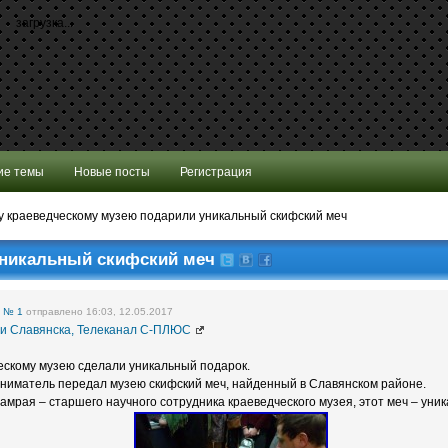
загрузка...
ие темы
Новые посты
Регистрация
 краеведческому музею подарили уникальный скифский меч
уникальный скифский меч
е
№ 1
отправлено 16:03, 12.05.2017
и Славянска, Телеканал С-ПЛЮС
ескому музею сделали уникальный подарок.
ниматель передал музею скифский меч, найденный в Славянском районе.
мрая – старшего научного сотрудника краеведческого музея, этот меч – уник