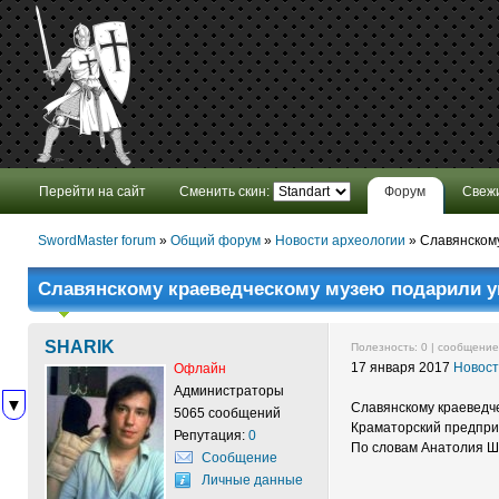
Перейти на сайт
Сменить скин:
Форум
Свеж
SwordMaster forum
»
Общий форум
»
Новости археологии
»
Славянскому
Славянскому краеведческому музею подарили 
SHARIK
Полезность:
0
| сообщени
17 января 2017
Новост
Офлайн
Администраторы
▼
Славянскому краеведч
5065 сообщений
Краматорский предпри
Репутация:
0
По словам Анатолия Ша
Сообщение
Личные данные