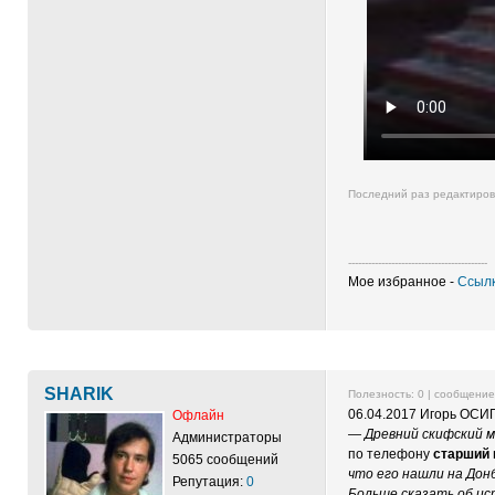
Последний раз редактиро
------------------------------------------
Мое избранное -
Ссылк
SHARIK
Полезность:
0
| сообщени
06.04.2017 Игорь ОСИ
Офлайн
— Древний скифский м
Администраторы
по телефону
старший 
5065 сообщений
что его нашли на Донб
Репутация:
0
Больше сказать об ис