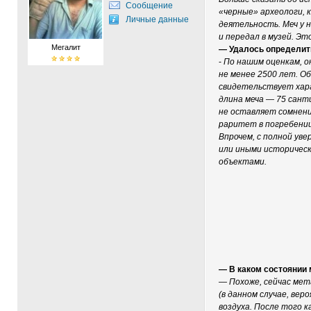
Сообщение
«черные» археологи,
Личные данные
деятельность. Меч у 
и передал в музей. Эт
Мегалит
— Удалось определить
-
По нашим оценкам, он
не менее 2500 лет. О
свидетельствует хара
длина меча — 75 сан
не оставляет сомнени
раритет в погребении
Впрочем, с полной ув
или иными историчес
объектами.
— В каком состоянии
— Похоже, сейчас мет
(в данном случае, вер
воздуха. После того 