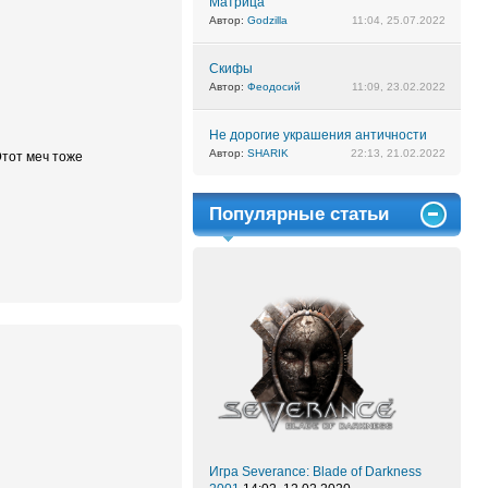
Матрица
Автор:
Godzilla
11:04, 25.07.2022
Скифы
Автор:
Феодосий
11:09, 23.02.2022
Не дорогие украшения античности
Автор:
SHARIK
22:13, 21.02.2022
Этот меч тоже
Популярные статьи
Игра Severance: Blade of Darkness