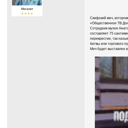
Мегалит
Скифский меч, котором
«Общественное ТВ Дон
Сотрудник музея Анато
составляет 75 сантимет
перекрестие, так назы
битвы или торгового п
Меч будет выставлен в