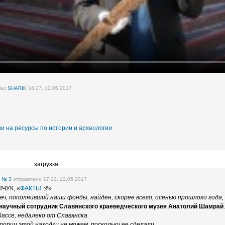
вал
SHARIK
16:27, 12.05.2017
и на ресурсы по истории и археологии
загрузка...
е
№ 3
отправлено 17:23, 12.05.2017
ПЧУК, «
ФАКТЫ
»
еч, пополнивший наши фонды, найден, скорее всего, осенью прошлого года,
научный сотрудник Славянского краеведческого музея Анатолий Шамрай
ассе, недалеко от Славянска.
тории этой находки не можем, поскольку ее сделали