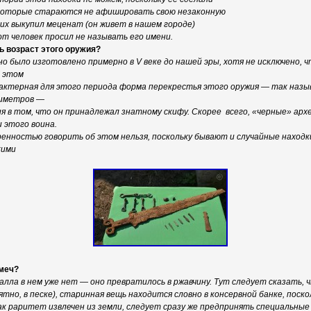
 которые стараются не афишировать свою незаконную
них выкупил меценат (он живет в нашем городе)
от человек просил не называть его имени.
 возраст этого оружия?
о было изготовлено примерно в V веке до нашей эры, хотя не исключено, 
б этом
ктерная для этого периода форма перекрестья этого оружия — так назыв
тиметров —
я в том, что он принадлежал знатному скифу. Скорее всего, «черные» арх
 этого воина.
еренностью говорить об этом нельзя, поскольку бывают и случайные находк
кими
 меч?
алла в нем уже нет — оно превратилось в ржавчину. Тут следует сказать, 
оятно, в песке), старинная вещь находится словно в консервной банке, поск
как раритет извлечен из земли, следует сразу же предпринять специальн