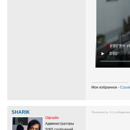
------------------------------------------
Мое избранное -
Ссылк
SHARIK
Полезность:
0
| сообщени
Офлайн
Администраторы
5065 сообщений