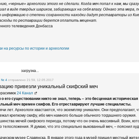
ию, «черные» археологи этого не сделали. Когда меч попал к нам, мы сраз
ал в виде твердых шариков, забирающих на себя влагу. Однако эта мера, п
ю информацию о степени сохранности находки дадут реставраторы из Кие
Расходы по реставрации берется оплатить меценат.
енного телевидения Донбасса
и на ресурсы по истории и археологии
загрузка...
е
№ 4
отправлено 21:59, 12.05.2017
рацию привезли уникальный скифский меч
Герасимюк
24 Канал
 о его существовании никто не знал, теперь – это бесценная историческая
альный меч времен скифов. Его отреставрируют лучшие специалисты.
чи лет. Археологи хвастаются, что экземпляр уникален. Они предполагают, чт
жал крепкому скифу, ибо меч намного больше обычного тогдашнего оружия.
шинства мечей скифского периода, потому что он очень массивный. Воин, ко
ого телосложения. Я думаю, что это специально выкованный меч, – пояснил х
дческом музее Славянска. В январе этого года в музей пришел местный жите