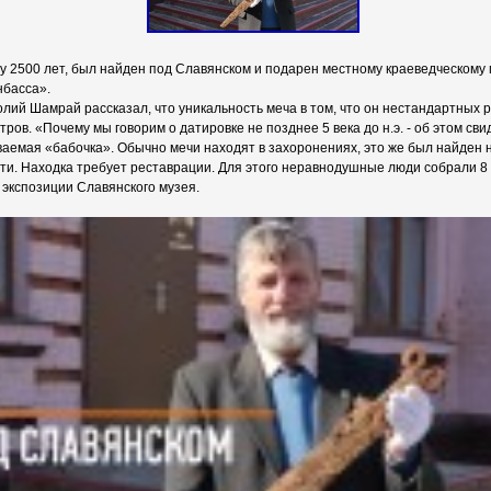
у 2500 лет, был найден под Славянском и подарен местному краеведческому
басса».
лий Шамрай рассказал, что уникальность меча в том, что он нестандартных 
ров. «Почему мы говорим о датировке не позднее 5 века до н.э. - об этом св
ваемая «бабочка». Обычно мечи находят в захоронениях, это же был найден 
ути. Находка требует реставрации. Для этого неравнодушные люди собрали 8 
 экспозиции Славянского музея.