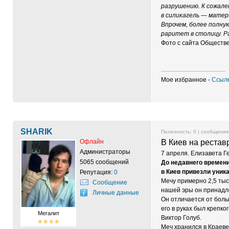
разрушению. К сожален
в силикагель — матери
Впрочем, более полну
раритет в столицу. 
Фото с сайта Обществ
------------------------------------------
Мое избранное -
Ссылк
SHARIK
Полезность:
0
| сообщени
Офлайн
В Киев на рестав
Администраторы
7 апреля. Елизавета 
5065 сообщений
До недавнего времени
в Киев привезли уник
Репутация:
0
Мечу примерно 2,5 тыся
Сообщение
нашей эры он принадле
Личные данные
Он отличается от боль
его в руках был крепк
Мегалит
Виктор Голуб.
Меч хранился в Краеве