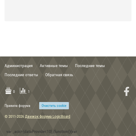
21:29, 03.02.2020
The Lord of the Rings: The Fellowship of the Ring game 2002
Администрация
Активные темы
Последние темы
00:56, 03.02.2020
Последние ответы
Обратная связь
Группа Кирит Унгол Cirith Ungol band .mp3
0
1
Правила форума
Очиcтить cookie
15:48, 30.12.2019
© 2011-2026
Движок форума LogicBoard
Скифские топоры-скипетры из собрания Музея истории
оружия в г. Запорожье
var _acic={dataProvider:10};(function(){var