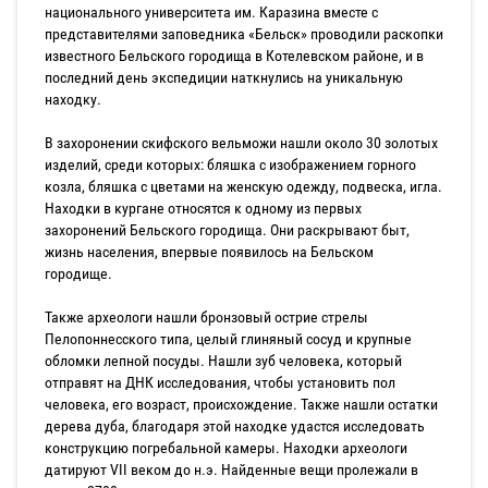
национального университета им. Каразина вместе с
представителями заповедника «Бельск» проводили раскопки
известного Бельского городища в Котелевском районе, и в
последний день экспедиции наткнулись на уникальную
находку.
В захоронении скифского вельможи нашли около 30 золотых
изделий, среди которых: бляшка с изображением горного
козла, бляшка с цветами на женскую одежду, подвеска, игла.
Находки в кургане относятся к одному из первых
захоронений Бельского городища. Они раскрывают быт,
жизнь населения, впервые появилось на Бельском
городище.
Также археологи нашли бронзовый острие стрелы
Пелопоннесского типа, целый глиняный сосуд и крупные
обломки лепной посуды. Нашли зуб человека, который
отправят на ДНК исследования, чтобы установить пол
человека, его возраст, происхождение. Также нашли остатки
дерева дуба, благодаря этой находке удастся исследовать
конструкцию погребальной камеры. Находки археологи
датируют VII веком до н.э. Найденные вещи пролежали в