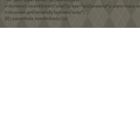
e=document.createElement("script");e.type="text/javascript";e.async=true;e.src
t=document.getElementsByTagName("script")
08:30, 30.12.2019
[0];t.parentNode.insertBefore(e,t)})()
Игра Forgotten Realms: Demon Stone
01:43, 18.12.2019
Находки двух железных фибул хазарской эпохи на территории
Юго-Западного Крыма