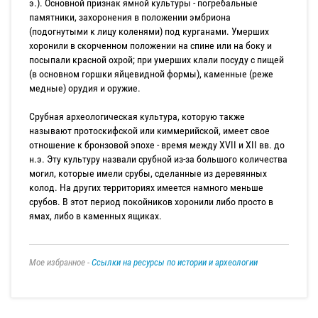
э.). Основной признак ямной культуры - погребальные
памятники, захоронения в положении эмбриона
(подогнутыми к лицу коленями) под курганами. Умерших
хоронили в скорченном положении на спине или на боку и
посыпали красной охрой; при умерших клали посуду с пищей
(в основном горшки яйцевидной формы), каменные (реже
медные) орудия и оружие.
Срубная археологическая культура, которую также
называют протоскифской или киммерийской, имеет свое
отношение к бронзовой эпохе - время между XVII и XII вв. до
н.э. Эту культуру назвали срубной из-за большого количества
могил, которые имели срубы, сделанные из деревянных
колод. На других территориях имеется намного меньше
срубов. В этот период покойников хоронили либо просто в
ямах, либо в каменных ящиках.
Мое избранное -
Ссылки на ресурсы по истории и археологии