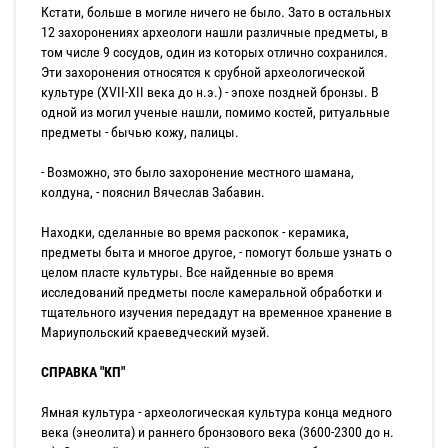
Кстати, больше в могиле ничего не было. Зато в остальных
12 захоронениях археологи нашли различные предметы, в
том числе 9 сосудов, один из которых отлично сохранился.
Эти захоронения относятся к срубной археологической
культуре (XVII-XII века до н.э.) - эпохе поздней бронзы. В
одной из могил ученые нашли, помимо костей, ритуальные
предметы - бычью кожу, палицы.
- Возможно, это было захоронение местного шамана,
колдуна, - пояснил Вячеслав Забавин.
Находки, сделанные во время раскопок - керамика,
предметы быта и многое другое, - помогут больше узнать о
целом пласте культуры. Все найденные во время
исследований предметы после камеральной обработки и
тщательного изучения передадут на временное хранение в
Мариупольский краеведческий музей.
СПРАВКА "КП"
Ямная культура - археологическая культура конца медного
века (энеолита) и раннего бронзового века (3600-2300 до н.