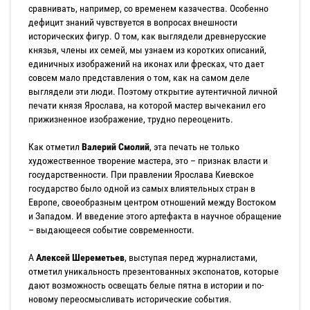
сравнивать, например, со временем казачества. Особенно
дефицит знаний чувствуется в вопросах внешности
исторических фигур. О том, как выглядели древнерусские
князья, члены их семей, мы узнаем из коротких описаний,
единичных изображений на иконах или фресках, что дает
совсем мало представления о том, как на самом деле
выглядели эти люди. Поэтому открытие аутентичной личной
печати князя Ярослава, на которой мастер вычеканил его
прижизненное изображение, трудно переоценить.
Как отметил
Валерий Смолий
, эта печать не только
художественное творение мастера, это – признак власти и
государственности. При правлении Ярослава Киевское
государство было одной из самых влиятельных стран в
Европе, своеобразным центром отношений между Востоком
и Западом. И введение этого артефакта в научное обращение
– выдающееся событие современности.
А
Алексей Шереметьев
, выступая перед журналистами,
отметил уникальность презентованных экспонатов, которые
дают возможность освещать белые пятна в истории и по-
новому переосмысливать исторические события.