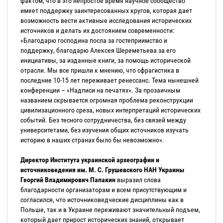
фактом, что в это непростое время научное сообщество
имеет поддержку заинтересованных кругов, которая дает
возможность вести активные исследования исторических
источников и делать их достоянием современности:
«Благодарю господина посла за гостеприимство и
поддержку, благодарю Алексея Шереметьева за его
инициативы, за изданные книги, за помощь исторической
отрасли. Мы все пришли к мнению, что сфрагистика в
последние 10-15 лет переживает ренессанс. Тема нынешней
конференции – «Надписи на печатях». За прозаичным
названием скрывается огромная проблема реконструкции
цивилизационного среза, новых интерпретаций исторических
событий. Без тесного сотрудничества, без связей между
университетами, без изучения общих источников изучать
историю в наших странах было бы невозможно».
Директор Института украинской археографии и
источниковедения им. М. С. Грушевского НАН Украины
Георгий Владимирович Папакин
выразил слова
благодарности организаторам и всем присутствующим и
согласился, что источниковедческие дисциплины как в
Польше, так и в Украине переживают значительный подъем,
который дает прирост исторических знаний, открывает