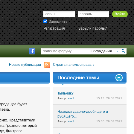
Войти
Запомнить
Регистрация
Забыли пароль?
Обсуждения
Новые публикации
Скрыть панель справа
Последние темы
Тыльник?
Автор:
sss1
15:13, 29.08.2022
рода, где будет
 века.
Находки ударно-дробящего и
рубящего...
нских. Представители
Автор:
sss1
15:05, 29.08.2022
на Грозного, который
де, Дмитрове,