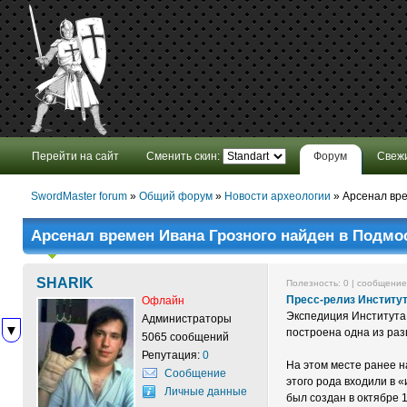
Перейти на сайт
Сменить скин:
Форум
Свеж
SwordMaster forum
»
Общий форум
»
Новости археологии
»
Арсенал вре
Арсенал времен Ивана Грозного найден в Подмо
SHARIK
Полезность:
0
| сообщени
Пресс-релиз Институ
Офлайн
Экспедиция Института 
Администраторы
▼
построена одна из раз
5065 сообщений
Репутация:
0
На этом месте ранее н
Сообщение
этого рода входили в 
Личные данные
был создан в октябре 