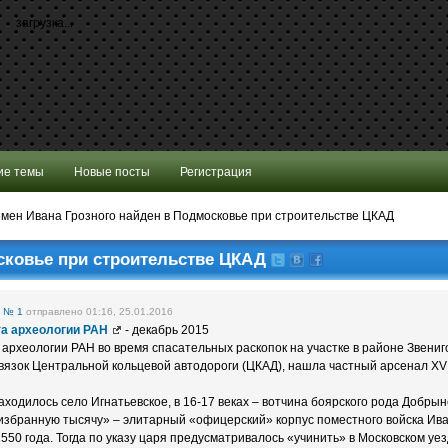
загрузка...
ие темы
Новые посты
Регистрация
мен Ивана Грозного найден в Подмосковье при строительстве ЦКАД
сковье при строительстве ЦКАД
е
№ 1
отправлено 01:16, 25.01.2016
та археологии РАН
- декабрь 2015
археологии РАН во время спасательных раскопок на участке в районе Звениго
вязок Центральной кольцевой автодороги (ЦКАД), нашла частный арсенал XVI
аходилось село Игнатьевское, в 16-17 веках – вотчина боярского рода Добры
«избранную тысячу» – элитарный «офицерский» корпус поместного войска Ива
1550 года. Тогда по указу царя предусматривалось «учинить» в Московском уез