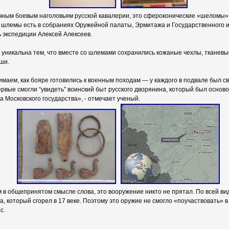
ичным боевым наголовьям русской кавалерии, это сфероконические «шеломы
шлемы есть в собраниях Оружейной палаты, Эрмитажа и Государственного ис
 экспедиции Алексей Алексеев.
а уникальна тем, что вместе со шлемами сохранились кожаные чехлы, тканевы
ши.
маем, как бояре готовились к военным походам — у каждого в подвале был с
ервые смогли “увидеть” воинский быт русского дворянина, который был основ
а Московского государства», - отмечает ученый.
 в общепринятом смысле слова, это вооружение никто не прятал. По всей ви
а, который сгорел в 17 веке. Поэтому это оружие не смогло «поучаствовать» 
с.