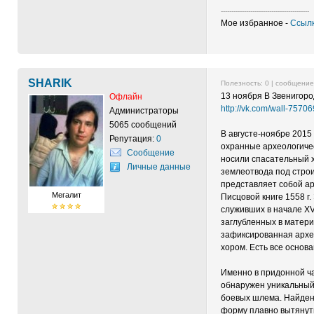
------------------------------------------
Мое избранное -
Ссылк
SHARIK
Полезность:
0
| сообщени
13 ноября В Звенигор
Офлайн
http://vk.com/wall-757
Администраторы
5065 сообщений
В августе-ноябре 2015
Репутация:
0
охранные археологичес
Сообщение
носили спасательный х
Личные данные
землеотвода под стро
представляет собой ар
Мегалит
Писцовой книге 1558 г
служивших в начале XV
заглубленных в матери
зафиксированная архео
хором. Есть все основа
Именно в придонной ча
обнаружен уникальный 
боевых шлема. Найден
форму плавно вытянуты