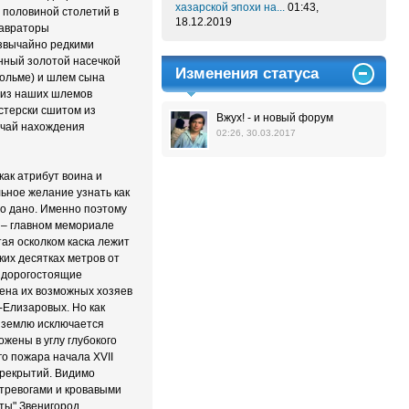
хазарской эпохи на...
01:43,
 половиной столетий в
18.12.2019
тавраторы
езвычайно редкими
нный золотой насечкой
Изменения статуса
гольме) и шлем сына
н из наших шлемов
стерски сшитом из
Вжух! - и новый форум
учай нахождения
02:26, 30.03.2017
ак атрибут воина и
ьное желание узнать как
то дано. Именно поэтому
 – главном мемориале
ая осколком каска лежит
ких десятках метров от
е дорогостоящие
ена их возможных хозяев
-Елизаровых. Но как
в землю исключается
жены в углу глубокого
го пожара начала XVII
ерекрытий. Видимо
тревогами и кровавыми
ты" Звенигород