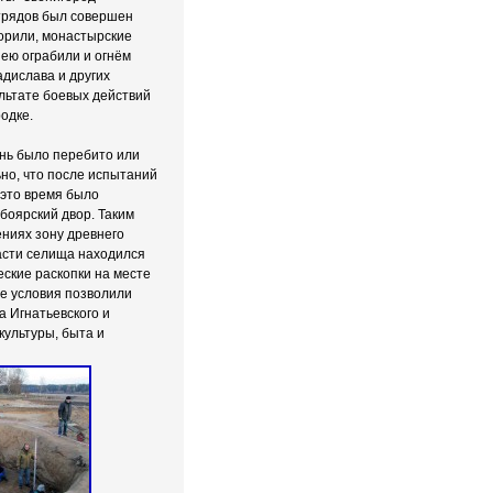
отрядов был совершен
орили, монастырские
иею ограбили и огнём
адислава и других
льтате боевых действий
одке.
ень было перебито или
ьно, что после испытаний
 это время было
боярский двор. Таким
ниях зону древнего
части селища находился
еские раскопки на месте
ые условия позволили
 Игнатьевского и
культуры, быта и