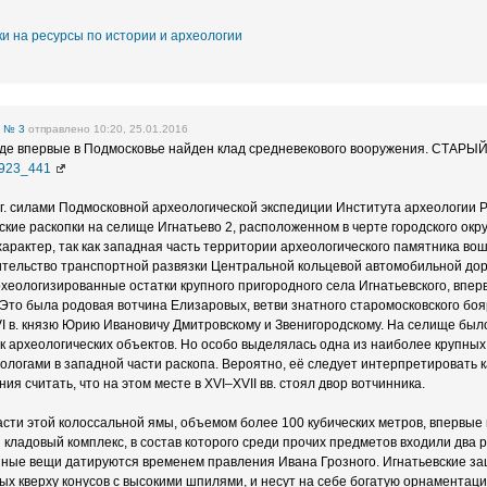
и на ресурсы по истории и археологии
е
№ 3
отправлено 10:20, 25.01.2016
оде впервые в Подмосковье найден клад средневекового вооружения. СТА
06923_441
 г. силами Подмосковной археологической экспедиции Института археологии
кие раскопки на селище Игнатьево 2, расположенном в черте городского окр
арактер, так как западная часть территории археологического памятника во
ительство транспортной развязки Центральной кольцевой автомобильной до
хеологизированные остатки крупного пригородного села Игнатьевского, впер
. Это была родовая вотчина Елизаровых, ветви знатного старомосковского бо
I в. князю Юрию Ивановичу Дмитровскому и Звенигородскому. На селище был
к археологических объектов. Но особо выделялась одна из наиболее крупных
логами в западной части раскопа. Вероятно, её следует интерпретировать к
ния считать, что на этом месте в XVI–XVII вв. стоял двор вотчинника.
сти этой колоссальной ямы, объемом более 100 кубических метров, впервые
кладовый комплекс, в состав которого среди прочих предметов входили два 
ные вещи датируются временем правления Ивана Грозного. Игнатьевские з
х кверху конусов с высокими шпилями, и несут на себе богатую орнаментац