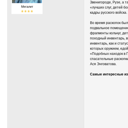
Звенигороде, Рузе, а 
Мегалит
«лучших слуг, детей б
кадры русского войска.
Во время раскопок бы
подвальное помещение,
фрагменты кольчуг, де
походный инвентарь, 
инвентарь, как и стат
которых оружием, едой
«Подобных находок в П
спасательные раскопки
Ася Энговатова.
Самые интересные из