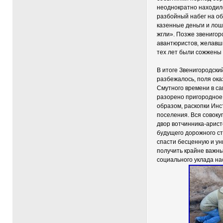
неоднократно находилс
разбойный набег на о
казенные деньги и лош
жгли». Позже звенигор
авантюристов, желавши
тех лет были сожжены 
В итоге Звенигородски
разбежалось, поля ока
Смутного времени в са
разорено пригородное 
образом, раскопки Инс
поселения. Вся совоку
двор вотчинника-арист
будущего дорожного ст
спасти бесценную и ун
получить крайне важны
социального уклада на