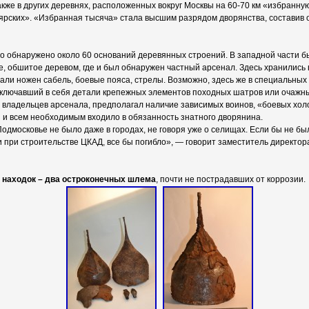
также в других деревнях, расположенных вокруг Москвы на 60-70 км «избранну
оярских». «Избранная тысяча» стала высшим разрядом дворянства, составив
ло обнаружено около 60 оснований деревянных строений. В западной части 
 обшитое деревом, где и был обнаружен частный арсенал. Здесь хранились 
тали ножен сабель, боевые пояса, стрелы. Возможно, здесь же в специальных
включавший в себя детали крепежных элементов походных шатров или очажны
ус владельцев арсенала, предполагал наличие зависимых воинов, «боевых хо
 и всем необходимым входило в обязанность знатного дворянина.
одмосковье не было даже в городах, не говоря уже о селищах. Если бы не б
 при строительстве ЦКАД, все бы погибло», — говорит заместитель директор
 находок – два остроконечных шлема
, почти не пострадавших от коррозии.