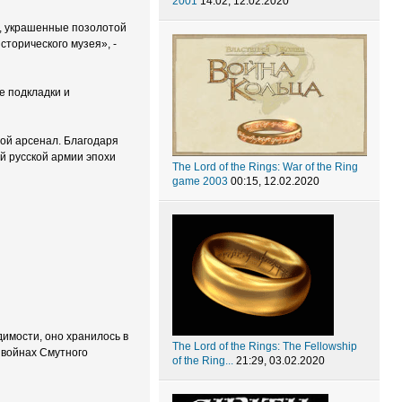
2001
14:02, 12.02.2020
», украшенные позолотой
торического музея», -
е подкладки и
вой арсенал. Благодаря
ой русской армии эпохи
The Lord of the Rings: War of the Ring
game 2003
00:15, 12.02.2020
димости, оно хранилось в
The Lord of the Rings: The Fellowship
в войнах Смутного
of the Ring...
21:29, 03.02.2020