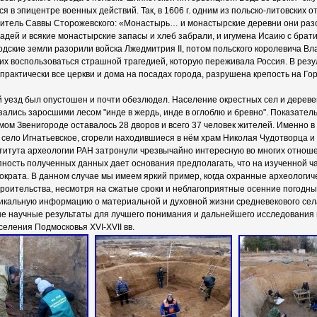
я в эпицентре военных действий. Так, в 1606 г. одним из польско-литовских 
битель Саввы Сторожевского: «Монастырь… и монастырские деревни они раз
адей и всякие монастырские запасы и хлеб забрали, и игумена Исаию с брат
одские земли разорили войска Лжедмитрия II, потом польского королевича Вл
х воспользоваться страшной трагедией, которую переживала Россия. В резу
практически все церкви и дома на посадах города, разрушена крепость на Гор
й уезд был опустошен и почти обезлюдел. Население окрестных сел и дерев
зались заросшими лесом "инде в жердь, инде в оглоблю и бревно". Показател
мом Звенигороде оставалось 28 дворов и всего 37 человек жителей. Именно в
село Игнатьевское, сгорели находившиеся в нём храм Николая Чудотворца и 
титута археологии РАН затронули чрезвычайно интересную во многих отноше
пность полученных данных дает основания предполагать, что на изученной 
ократа. В данном случае мы имеем яркий пример, когда охранные археологич
роительства, несмотря на сжатые сроки и неблагоприятные осенние погодн
икальную информацию о материальной и духовной жизни средневекового села
е научные результаты для лучшего понимания и дальнейшего исследования 
селения Подмосковья XVI-XVII вв.