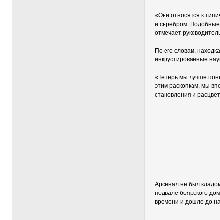
«Они относятся к тип
и серебром. Подобные 
отмечает руководитель
По его словам, находк
инкрустированные нау
«Теперь мы лучше пони
этим раскопкам, мы вп
становления и расцвет
Арсенал не был кладом
подвале боярского дом
времени и дошло до на