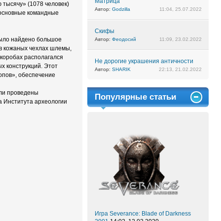
Матрица
ю тысячу» (1078 человек)
Автор:
Godzilla
11:04, 25.07.2022
 основные командные
Скифы
было найдено большое
Автор:
Феодосий
11:09, 23.02.2022
в кожаных чехлах шлемы,
 коробах располагался
Не дорогие украшения античности
х конструкций. Этот
Автор:
SHARIK
22:13, 21.02.2022
лопов», обеспечение
ыли проведены
Популярные статьи
а Института археологии
Игра Severance: Blade of Darkness