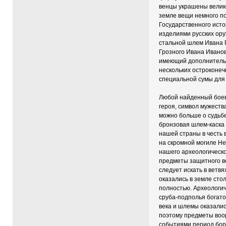
венцы украшены велик
земле вещи немного п
Государственного исто
изделиями русских ору
стальной шлем Ивана Г
Грозного Ивана Иванов
имеющий дополнительн
нескольких остроконеч
специальной сумы для 
Любой найденный боево
героя, символ мужеств
можно больше о судьбе
бронзовая шлем-каска
нашей страны в честь 
на скромной могиле Не
нашего археологическо
предметы защитного во
следует искать в ветв
оказались в земле сто
полностью. Археологич
сруба-подполья богато
века и шлемы оказали
поэтому предметы воо
событиями период борь