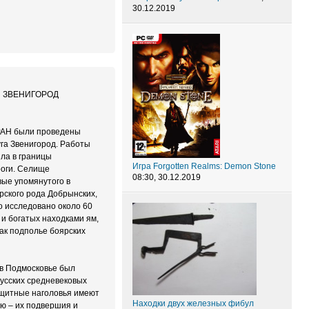
30.12.2019
РЫЙ ЗВЕНИГОРОД
 РАН были проведены
уга Звенигород. Работы
шла в границы
Игра Forgotten Realms: Demon Stone
роги. Селище
08:30, 30.12.2019
вые упомянутого в
ярского рода Добрынских,
о исследовано около 60
 и богатых находками ям,
ак подполье боярских
 в Подмосковье был
русских средневековых
ащитные наголовья имеют
Находки двух железных фибул
ию – их подвершия и