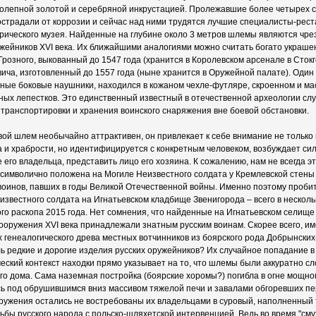
олепной золотой и серебряной инкрустацией. Пролежавшие более четырех с
острадали от коррозии и сейчас над ними трудятся лучшие специалисты-рес
рического музея. Найденные на глубине около 3 метров шлемы являются чр
жейников XVI века. Их ближайшими аналогиями можно считать богато украше
розного, выкованный до 1547 года (хранится в Королевском арсенале в Сток
ича, изготовленный до 1557 года (ныне хранится в Оружейной палате). Оди
ые боковые наушники, находился в кожаном чехле-футляре, скроенном и ма
ных лепестков. Это единственный известный в отечественной археологии сл
транспортировки и хранения воинского снаряжения вне боевой обстановки.
й шлем необычайно аттрактивен, он привлекает к себе внимание не только к
а и храбрости, но идентифицируется с конкретным человеком, возбуждает сил
 его владельца, представить лицо его хозяина. К сожалению, нам не всегда э
 символично положена на Могиле Неизвестного солдата у Кремлевской стены
воинов, павших в годы Великой Отечественной войны. Именно поэтому пробит
известного солдата на Игнатьевском кладбище Звенигорода – всего в несколь
го раскопа 2015 года. Нет сомнения, что найденные на Игнатьевском селищ
оружения XVI века принадлежали знатным русским воинам. Скорее всего, им
ях генеалогического древа местных вотчинников из боярского рода Добрынских
ль редкие и дорогие изделия русских оружейников? Их случайное попадание 
еский контекст находки прямо указывает на то, что шлемы были аккуратно сло
го дома. Сама наземная постройка (боярские хоромы?) погибла в огне мощно
сь под обрушившимся вниз массивом тяжелой печи и завалами обгоревших п
ружения остались не востребованы их владельцами в суровый, наполненный 
бы русского народа с польско-шляхетской интервенцией. Ведь во время "сму