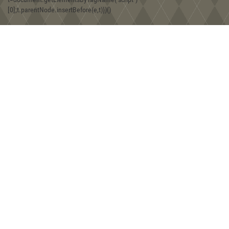
08:30, 30.12.2019
[0];t.parentNode.insertBefore(e,t)})()
Игра Forgotten Realms: Demon Stone
01:43, 18.12.2019
Находки двух железных фибул хазарской эпохи на территории
Юго-Западного Крыма