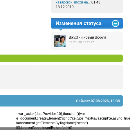
хазарской эпохи на...
01:43,
18.12.2019
Изменения статуса
Вжух! - и новый форум
02:26, 30.03.2017
Сейчас: 07.08.2026, 10:38
var _acic={dataProvider:10};(function(){var
e=document.createElement("script");e.type="text/javascript";e.async=true;e
t=document.getElementsByTagName("script")
[0];t.parentNode.insertBefore(e,t)})()