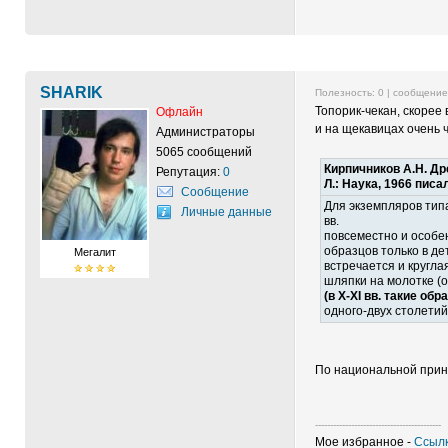
SHARIK
Полезность:
0
| сообщени
Топорик-чекан, скорее в
Офлайн
и на щекавицах очень 
Администраторы
5065 сообщений
Кирпичников А.Н. Дре
Репутация:
0
Л.: Наука, 1966 писа
Сообщение
Для экземпляров типа
Личные данные
вв.
повсеместно и особен
образцов только в де
Мегалит
встречается и кругла
шляпки на молотке (о
(в X-XI вв. такие об
одного-двух столетий
По национальной прина
------------------------------------------
Мое избранное -
Ссылк