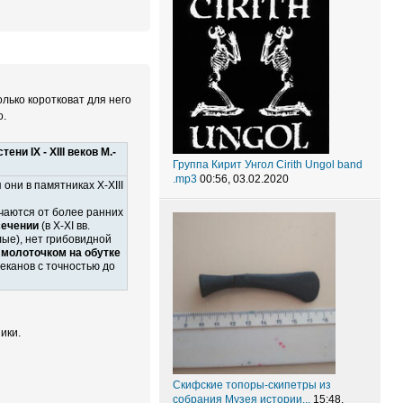
колько коротковат для него
о.
и IX - XIII веков М.-
Группа Кирит Унгол Cirith Ungol band
.mp3
00:56, 03.02.2020
они в памятниках X-XIII
ичаются от более ранних
сечении
(в X-XI вв.
глые), нет грибовидной
 молоточком на обутке
еканов с точностью до
ики.
Скифские топоры-скипетры из
собрания Музея истории...
15:48,