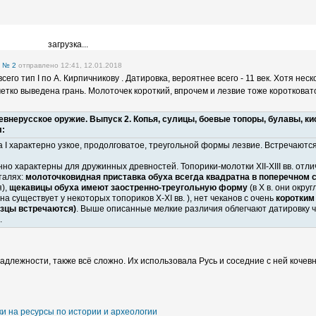
загрузка...
е
№ 2
отправлено 12:41, 12.01.2018
сего тип I по А. Кирпичникову . Датировка, вероятнее всего - 11 век. Хотя нес
четко выведена грань. Молоточек короткий, впрочем и лезвие тоже коротковат
внерусское оружие. Выпуск 2. Копья, сулицы, боевые топоры, булавы, кистен
л:
 I характерно узкое, продолговатое, треугольной формы лезвие. Встречаются 
но характерны для дружинных древностей. Топорики-молотки XII-XIII вв. отл
талях:
молоточковидная приставка обуха всегда квадратна в поперечном 
я),
щекавицы обуха имеют заостренно-треугольную форму
(в X в. они окру
на существует у некоторых топориков X-XI вв. ), нет чеканов с очень
коротким
разцы встречаются)
. Выше описанные мелкие различия облегчают датировку ч
.
длежности, также всё сложно. Их использовала Русь и соседние с ней кочевн
и на ресурсы по истории и археологии