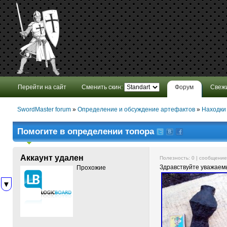
Перейти на сайт
Сменить скин:
Форум
Свеж
SwordMaster forum
»
Определение и обсуждение артефактов
»
Находки
Помогите в определении топора
Аккаунт удален
Полезность:
0
| сообщени
Здравствуйте уважаем
Прохожие
▼