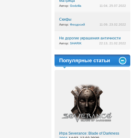
Матрица
Автор:
Godzilla
11:04, 25.07.2022
Скифы
Автор:
Феодосий
11:09, 23.02.2022
Не дорогие украшения античности
Автор:
SHARIK
22:13, 21.02.2022
Популярные статьи
Игра Severance: Blade of Darkness