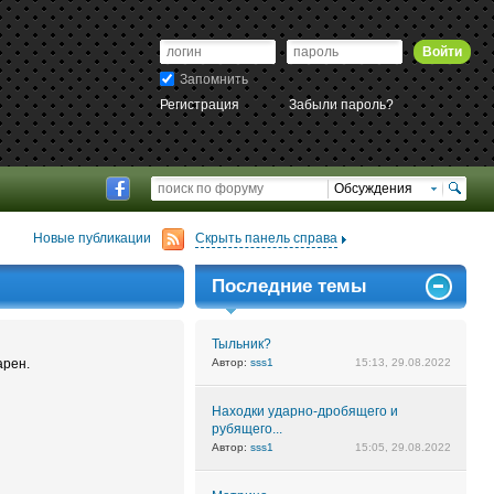
Войти
Запомнить
Регистрация
Забыли пароль?
Обсуждения
Новые публикации
Скрыть панель справа
Последние темы
Тыльник?
арен.
Автор:
sss1
15:13, 29.08.2022
Находки ударно-дробящего и
рубящего...
Автор:
sss1
15:05, 29.08.2022