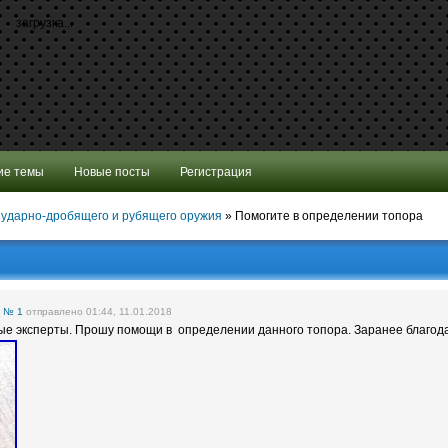
загрузка...
ие темы
Новые посты
Регистрация
 ударно-дробящего и рубящего оружия
»
Помогите в определении топора
е
№ 1
отправлено 01:44, 11.01.2018
ые эксперты. Прошу помощи в определении данного топора. Заранее благод