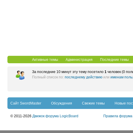
Активные темы
Администрация
Последние темы
За последние 10 минут эту тему посетило
1
человек (0 пол
Полный список по:
последнему действию
или
именам поль
Сайт SwordMaster
Обсуждения
Свежие темы
Новые по
© 2011-2026
Движок форума LogicBoard
Правила форума