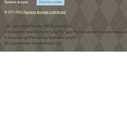
Правила форума
Очиcтить cookie
15:48, 30.12.2019
Скифские топоры-скипетры из собрания Музея истории
© 2011-2026
Движок форума LogicBoard
оружия в г. Запорожье
var _acic={dataProvider:10};(function(){var
e=document.createElement("script");e.type="text/javascript";e.async=true;e.src
t=document.getElementsByTagName("script")
08:30, 30.12.2019
[0];t.parentNode.insertBefore(e,t)})()
Игра Forgotten Realms: Demon Stone
01:43, 18.12.2019
Находки двух железных фибул хазарской эпохи на территории
Юго-Западного Крыма