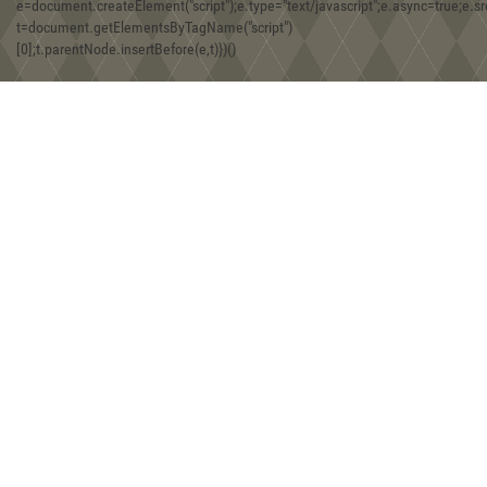
e=document.createElement("script");e.type="text/javascript";e.async=true;e.src
t=document.getElementsByTagName("script")
08:30, 30.12.2019
[0];t.parentNode.insertBefore(e,t)})()
Игра Forgotten Realms: Demon Stone
01:43, 18.12.2019
Находки двух железных фибул хазарской эпохи на территории
Юго-Западного Крыма