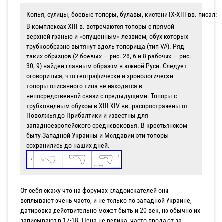
Копья, сулицы, боевые топоры, булавы, кистени IX-XIII вв. писал:
В комплексах XIII в. встречаются топоры с прямой
верхней гранью и «опущенным» лезвием, обух которых
трубкообразно вытянут вдоль топорища (тип VA). Ряд
таких образцов (2 боевых — рис. 28, 6 и 8 рабочих — рис.
30, 9) найден главным образом в южной Руси. Следует
оговориться, что географически и хронологически
топоры описанного типа не находятся в
непосредственной связи с предыдущими. Топоры с
трубковидным обухом в XIII-XIV вв. распространены от
Поволжья до Прибалтики и известны для
западноевропейского средневековья. В крестьянском
быту Западной Украины и Молдавии эти топоры
сохранились до наших дней.
От себя скажу что на форумах кладоискателей они
всплывают очень часто, и не только по западной Украине,
датировка действительно может быть и 20 век, но обычно их
записывают в 17-18. Цена не велика, часто продают за