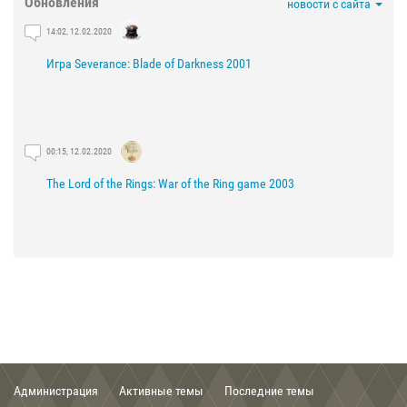
Обновления
новости с сайта
14:02, 12.02.2020
Игра Severance: Blade of Darkness 2001
00:15, 12.02.2020
The Lord of the Rings: War of the Ring game 2003
21:29, 03.02.2020
The Lord of the Rings: The Fellowship of the Ring game 2002
Администрация
Активные темы
Последние темы
00:56, 03.02.2020