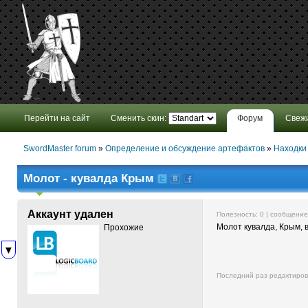
Перейти на сайт
Сменить скин:
Форум
Свеж
SwordMaster forum
»
Определение и обсуждение артефактов
»
Находки
Молот - кувалда Крым
Аккаунт удален
Полезность:
0
| сообщени
Молот кувалда, Крым, в
Прохожие
▼
Последний раз редактиро