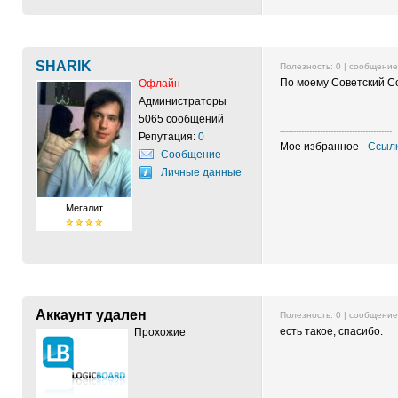
SHARIK
Полезность:
0
| сообщени
По моему Советский Сою
Офлайн
Администраторы
5065 сообщений
------------------------------------------
Репутация:
0
Мое избранное -
Ссылк
Сообщение
Личные данные
Мегалит
Аккаунт удален
Полезность:
0
| сообщени
есть такое, спасибо.
Прохожие