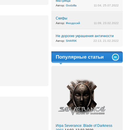
Матрица
Автор:
Godzilla
11:04, 25.07.2022
Скифы
Автор:
Феодосий
11:09, 23.02.2022
Не дорогие украшения античности
Автор:
SHARIK
22:13, 21.02.2022
Популярные статьи
Игра Severance: Blade of Darkness