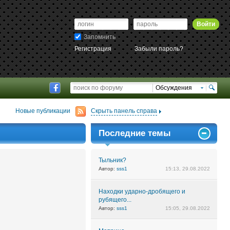
Войти
Запомнить
Регистрация
Забыли пароль?
Обсуждения
Новые публикации
Скрыть панель справа
Последние темы
Тыльник?
Автор:
sss1
15:13, 29.08.2022
Находки ударно-дробящего и
рубящего...
Автор:
sss1
15:05, 29.08.2022