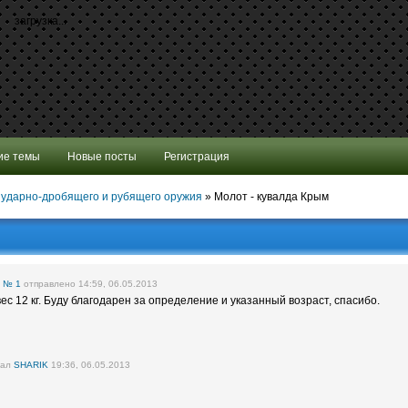
загрузка...
ие темы
Новые посты
Регистрация
 ударно-дробящего и рубящего оружия
»
Молот - кувалда Крым
е
№ 1
отправлено 14:59, 06.05.2013
ес 12 кг. Буду благодарен за определение и указанный возраст, спасибо.
вал
SHARIK
19:36, 06.05.2013