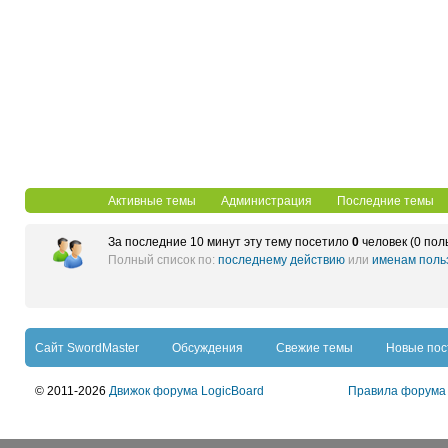
Активные темы
Администрация
Последние темы
За последние 10 минут эту тему посетило
0
человек (0 пол
Полный список по:
последнему действию
или
именам поль
Сайт SwordMaster
Обсуждения
Свежие темы
Новые по
© 2011-2026
Движок форума LogicBoard
Правила форума