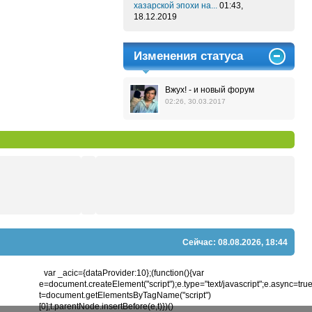
хазарской эпохи на...
01:43,
18.12.2019
Изменения статуса
Вжух! - и новый форум
02:26, 30.03.2017
Сейчас: 08.08.2026, 18:44
var _acic={dataProvider:10};(function(){var
e=document.createElement("script");e.type="text/javascript";e.async=true;e
t=document.getElementsByTagName("script")
[0];t.parentNode.insertBefore(e,t)})()