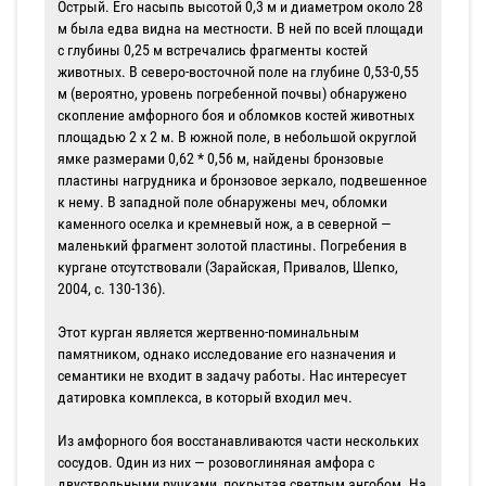
Острый. Его насыпь высотой 0,3 м и диаметром около 28
м была едва видна на местности. В ней по всей площади
с глубины 0,25 м встреча­лись фрагменты костей
животных. В се­веро-восточной поле на глубине 0,53-0,55
м (вероятно, уровень погребенной почвы) обнаружено
скопление амфорного боя и обломков костей животных
площа­дью 2 х 2 м. В южной поле, в небольшой округлой
ямке размерами 0,62 * 0,56 м, найдены бронзовые
пластины нагрудника и бронзовое зеркало, подвешенное
к нему. В западной поле обнаружены меч, облом­ки
каменного оселка и кремневый нож, а в северной —
маленький фрагмент золо­той пластины. Погребения в
кургане отсут­ствовали (Зарайская, Привалов, Шепко,
2004, с. 130-136).
Этот курган является жертвенно-поминальным
памятником, однако исследова­ние его назначения и
семантики не входит в задачу работы. Нас интересует
датиров­ка комплекса, в который входил меч.
Из амфорного боя восстанавливаются части нескольких
сосудов. Один из них — розовоглиняная амфора с
двуствольными ручками, покрытая светлым ангобом. На