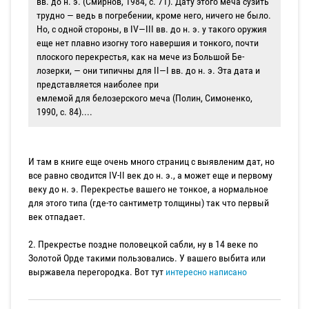
вв. до н. э. (Смирнов, 1984, с. 71). Дату этого меча сузить
трудно — ведь в погребении, кроме него, ничего не было.
Но, с одной стороны, в IV—III вв. до н. э. у такого оружия
еще нет плавно изогну­ того навершия и тонкого, почти
плоского перекрестья, как на мече из Большой Бе­
лозерки, — они типичны для II—I вв. до н. э. Эта дата и
представляется наиболее при­
емлемой для белозерского меча (Полин, Симоненко,
1990, с. 84)....
И там в книге еще очень много страниц с выявленим дат, но
все равно сводится IV-II век до н. э., а может еще и первому
веку до н. э. Перекрестье вашего не тонкое, а нормальное
для этого типа (где-то сантиметр толщины) так что первый
век отпадает.
2. Прекрестье поздне половецкой сабли, ну в 14 веке по
Золотой Орде такими пользовались. У вашего выбита или
выржавела перегородка. Вот тут
интересно написано