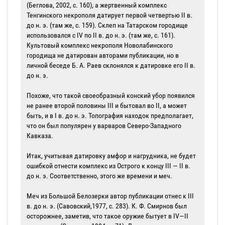
(Беглова, 2002, с. 160), а жертвенный комплекс
Тенгинского некрополя датирует первой чет­вертью II в.
до н. э. (там же, с. 159). Склеп на Татарском городище
использовался с IV по II в. до н. э. (там же, с. 161).
Культо­вый комплекс некрополя Новолабинского
городища не датирован авторами публи­кации, но в
личной беседе Б. А. Раев скло­нялся к датировке его II в.
до н. э.
Похоже, что такой своеобразный кон­ский убор появился
не ранее второй поло­вины III и бытовал во II, а может
быть, и в I в. до н. э. Топография находок предпола­гает,
что он был популярен у варваров Северо-Западного
Кавказа.
Итак, учитывая датировку амфор и нагрудника, не будет
ошибкой отнести комплекс из Острого к концу III — II в.
до н. э. Соответственно, этого же време­ни и меч.
Меч из Большой Белозерки автор пуб­ликации отнес к III
в. до н. э. (Савовский,1977, с. 283). К. Ф. Смирнов был
осторож­нее, заметив, что такое оружие бытует в IV—II