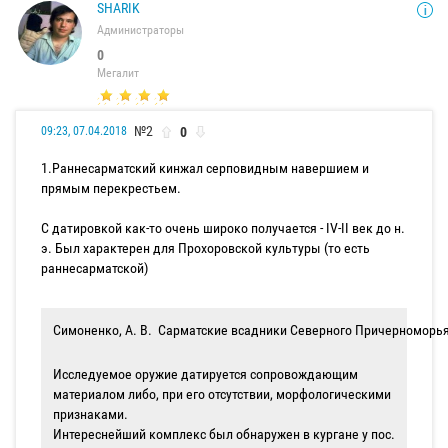
SHARIK
Администраторы
0
Мегалит
№2
0
09:23, 07.04.2018
1.Раннесарматский кинжал серповидным навершием и
прямым пере­крестьем.
С датировкой как-то очень широко получается - IV-II век до н.
э. Был характерен для Прохоровской культуры (то есть
раннесарматской)
Симоненко, А. В. Сарматские всадники Северного Причерноморья. 
Исследуемое оружие да­тируется сопровождающим
материалом либо, при его отсутствии, морфологиче­скими
признаками.
Интереснейший комплекс был обнару­жен в кургане у пос.