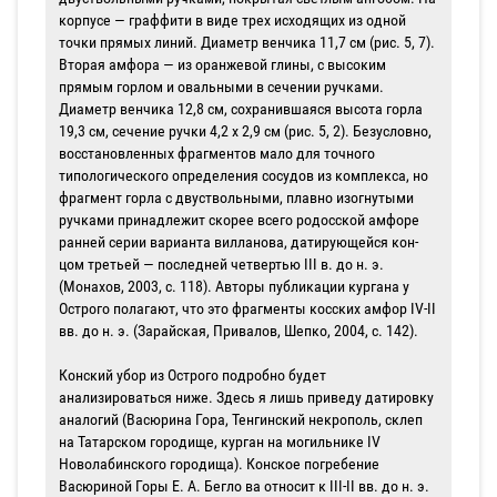
кор­пусе — граффити в виде трех исходящих из одной
точки прямых линий. Диаметр венчика 11,7 см (рис. 5, 7).
Вторая ам­фора — из оранжевой глины, с высоким
прямым горлом и овальными в сечении ручками.
Диаметр венчика 12,8 см, сохра­нившаяся высота горла
19,3 см, сечение ручки 4,2 х 2,9 см (рис. 5, 2). Безусловно,
восстановленных фраг­ментов мало для точного
типологическо­го определения сосудов из комплекса, но
фрагмент горла с двуствольными, плавно изогнутыми
ручками принадлежит скорее всего родосской амфоре
ранней серии варианта вилланова, датирующейся кон­
цом третьей — последней четвертью III в. до н. э.
(Монахов, 2003, с. 118). Авторы публикации кургана у
Острого полагают, что это фрагменты косских амфор IV-II
вв. до н. э. (Зарайская, Привалов, Шепко, 2004, с. 142).
Конский убор из Острого подробно бу­дет
анализироваться ниже. Здесь я лишь приведу датировку
аналогий (Васюрина Гора, Тенгинский некрополь, склеп
на Та­тарском городище, курган на могильнике IV
Новолабинского городища). Конское погребение
Васюриной Горы Е. А. Бегло­ ва относит к III-II вв. до н. э.