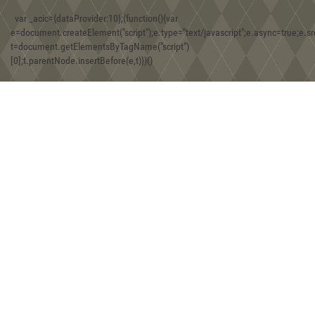
08:30, 30.12.2019
var _acic={dataProvider:10};(function(){var
Игра Forgotten Realms: Demon Stone
e=document.createElement("script");e.type="text/javascript";e.async=true;e.src
t=document.getElementsByTagName("script")
[0];t.parentNode.insertBefore(e,t)})()
01:43, 18.12.2019
Находки двух железных фибул хазарской эпохи на территории
Юго-Западного Крыма