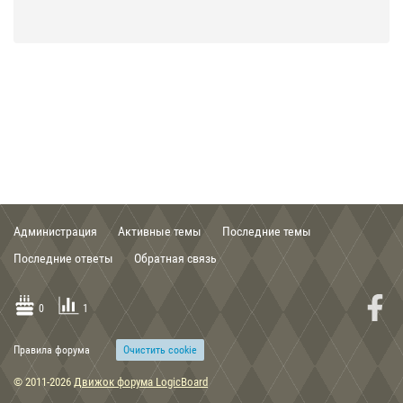
21:29, 03.02.2020
The Lord of the Rings: The Fellowship of the Ring game 2002
00:56, 03.02.2020
Группа Кирит Унгол Cirith Ungol band .mp3
Администрация
Активные темы
Последние темы
Последние ответы
Обратная связь
15:48, 30.12.2019
0
1
Скифские топоры-скипетры из собрания Музея истории
оружия в г. Запорожье
Правила форума
Очиcтить cookie
© 2011-2026
Движок форума LogicBoard