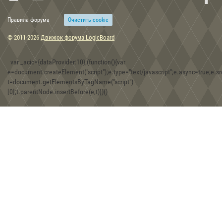
Правила форума
Очиcтить cookie
15:48, 30.12.2019
Скифские топоры-скипетры из собрания Музея истории
© 2011-2026
Движок форума LogicBoard
оружия в г. Запорожье
var _acic={dataProvider:10};(function(){var
e=document.createElement("script");e.type="text/javascript";e.async=true;e.src
t=document.getElementsByTagName("script")
08:30, 30.12.2019
[0];t.parentNode.insertBefore(e,t)})()
Игра Forgotten Realms: Demon Stone
01:43, 18.12.2019
Находки двух железных фибул хазарской эпохи на территории
Юго-Западного Крыма