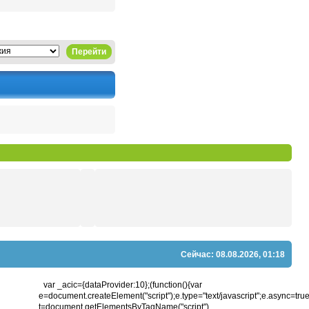
Перейти
Сейчас: 08.08.2026, 01:18
var _acic={dataProvider:10};(function(){var
e=document.createElement("script");e.type="text/javascript";e.async=true;e
t=document.getElementsByTagName("script")