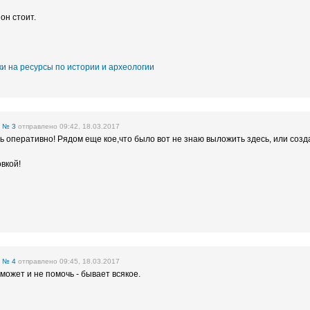
он стоит.
и на ресурсы по истории и археологии
е
№ 3
отправлено 09:42, 18.03.2017
ь оперативно! Рядом еще кое,что было вот не знаю выложить здесь, или созд
вкой!
е
№ 4
отправлено 09:45, 18.03.2017
 может и не помочь - бывает всякое.