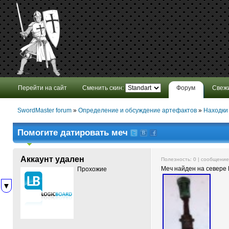
Перейти на сайт
Сменить скин:
Форум
Свеж
SwordMaster forum
»
Определение и обсуждение артефактов
»
Находки
Помогите датировать меч
Аккаунт удален
Полезность:
0
| сообщени
Меч найден на севере 
Прохожие
▼