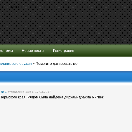
загрузка...
ие темы
Новые посты
Регистрация
 клинкового оружия
»
Помогите датировать меч
е
№ 1
отправлено 14:51, 17.03.2017
Пермского края. Рядом была найдена дирхам- драхма 6 -7век.