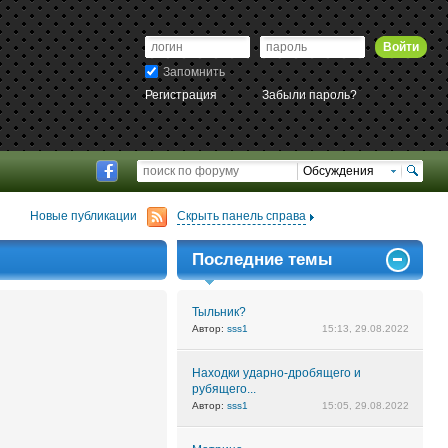
Войти
Запомнить
Регистрация
Забыли пароль?
Обсуждения
Новые публикации
Скрыть панель справа
Последние темы
Тыльник?
Автор:
sss1
15:13, 29.08.2022
Находки ударно-дробящего и
рубящего...
Автор:
sss1
15:05, 29.08.2022