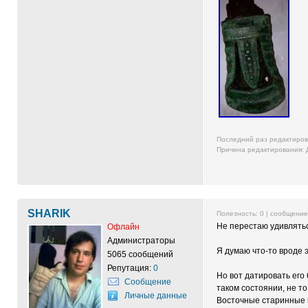
Последний раз редактиро
Причина редактирования: 
SHARIK
Полезность:
0
| сообщени
Не перестаю удивлятьс
Офлайн
Администраторы
Я думаю что-то вроде 
5065 сообщений
Репутация:
0
Но вот датировать его 
Сообщение
таком состоянии, не то
Личные данные
Восточные старинные к