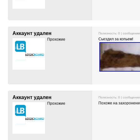
Аккаунт удален
Полезность:
0
| сообщени
Сьездил за копьем!
Прохожие
Аккаунт удален
Полезность:
0
| сообщени
Похоже на захоронение
Прохожие