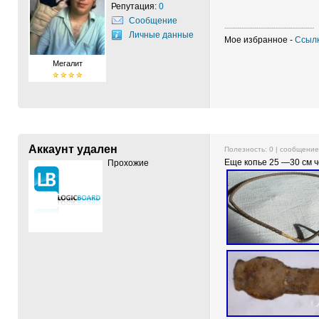
Репутация:
0
Сообщение
------------------------------------------
Личные данные
Мое избранное -
Ссылк
Мегалит
Аккаунт удален
Полезность:
0
| сообщени
Еще копье 25 —30 см ч
Прохожие