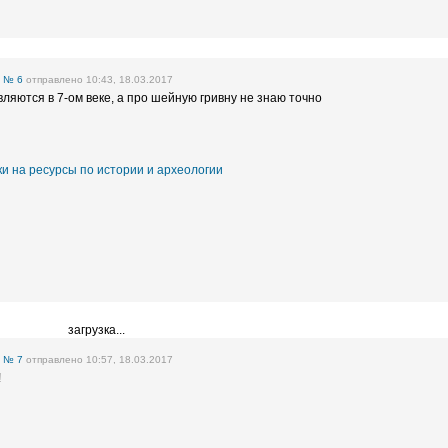
е
№ 6
отправлено 10:43, 18.03.2017
яются в 7-ом веке, а про шейную гривну не знаю точно
и на ресурсы по истории и археологии
загрузка...
е
№ 7
отправлено 10:57, 18.03.2017
!