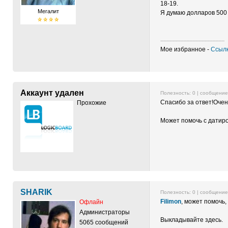
18-19.
Мегалит
Я думаю долларов 500 
------------------------------------------
Мое избранное -
Ссылк
Аккаунт удален
Полезность:
0
| сообщени
Спасибо за ответ!Очен
Прохожие
Может помочь с датиро
SHARIK
Полезность:
0
| сообщени
Filimon
, может помочь,
Офлайн
Администраторы
Выкладывайте здесь.
5065 сообщений