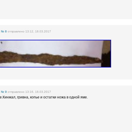
е
№ 8
отправлено 13:12, 18.03.2017
е
№ 9
отправлено 13:16, 18.03.2017
.Кинжал, гривна, копье и остатки ножа в одной яме.