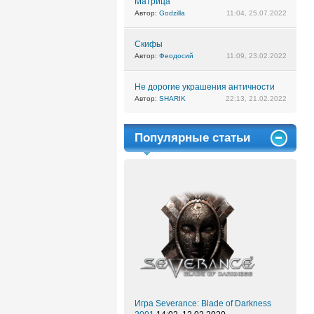
Матрица
Автор:
Godzilla
11:04, 25.07.2022
Скифы
Автор:
Феодосий
11:09, 23.02.2022
Не дорогие украшения античности
Автор:
SHARIK
22:13, 21.02.2022
Популярные статьи
Игра Severance: Blade of Darkness