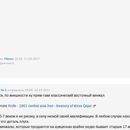
вал
Filimon
15:29, 17.03.2017
Дополнить
е
№ 2
отправлено 09:06, 18.03.2017
я, по внешности ну прям-таки классический восточный кинжал
этого
Knife - 1801 central asia Iran - treasury of khiva Qajar
6-7 веком я не рискну, в силу низкой своей квалификации. В любом случае нах
 что деталь плуга.
инжалы, которые продаются на аукционах крайне редко бывают старше 17 ве