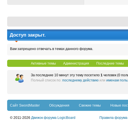
Доступ закрыт.
Вам запрещено отвечать в темах данного форума.
Активные темы
Администрация
Последние темы
За последние 10 минут эту тему посетило
1
человек (0 пол
Полный список по:
последнему действию
или
именам поль
Сайт SwordMaster
Обсуждения
Свежие темы
Новые по
© 2011-2026
Движок форума LogicBoard
Правила форума