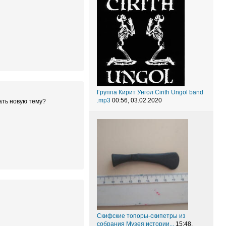
Группа Кирит Унгол Cirith Ungol band
.mp3
00:56, 03.02.2020
ать новую тему?
Скифские топоры-скипетры из
собрания Музея истории...
15:48,